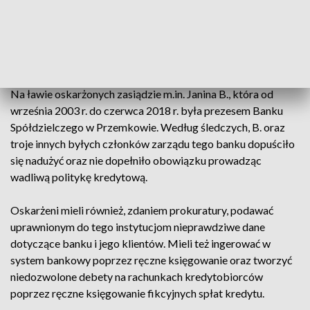
Spółdzielczego w Przemkowie, który wskazał na
nieprawidłowości, jakich mieli dopuścić się byli członkowie
zarządu. Zawiadomienie w tej sprawie złożył też Urząd
Komisji Nadzoru Finansowego.
Na ławie oskarżonych zasiądzie m.in. Janina B., która od
września 2003 r. do czerwca 2018 r. była prezesem Banku
Spółdzielczego w Przemkowie. Według śledczych, B. oraz
troje innych byłych członków zarządu tego banku dopuściło
się nadużyć oraz nie dopełniło obowiązku prowadząc
wadliwą politykę kredytową.
Oskarżeni mieli również, zdaniem prokuratury, podawać
uprawnionym do tego instytucjom nieprawdziwe dane
dotyczące banku i jego klientów. Mieli też ingerować w
system bankowy poprzez ręczne księgowanie oraz tworzyć
niedozwolone debety na rachunkach kredytobiorców
poprzez ręczne księgowanie fikcyjnych spłat kredytu.