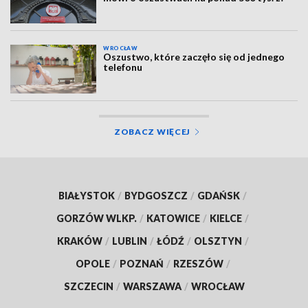
WROCŁAW
Oszustwo, które zaczęło się od jednego
telefonu
ZOBACZ WIĘCEJ
BIAŁYSTOK
/
BYDGOSZCZ
/
GDAŃSK
/
GORZÓW WLKP.
/
KATOWICE
/
KIELCE
/
KRAKÓW
/
LUBLIN
/
ŁÓDŹ
/
OLSZTYN
/
OPOLE
/
POZNAŃ
/
RZESZÓW
/
SZCZECIN
/
WARSZAWA
/
WROCŁAW