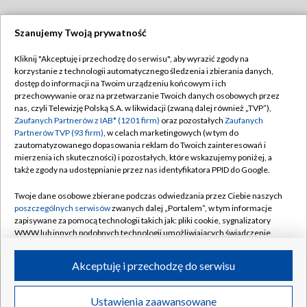
Szanujemy Twoją prywatność
Dołącz do nas:
Kliknij "Akceptuję i przechodzę do serwisu", aby wyrazić zgody na
korzystanie z technologii automatycznego śledzenia i zbierania danych,
TVP
dostęp do informacji na Twoim urządzeniu końcowym i ich
Abonament TVP
przechowywanie oraz na przetwarzanie Twoich danych osobowych przez
Regulamin TVP
nas, czyli Telewizję Polską S.A. w likwidacji (zwaną dalej również „TVP”),
Emisja w TVP
Polityka prywatności
Zaufanych Partnerów z IAB* (1201 firm)
oraz pozostałych
Zaufanych
Partnerów TVP (93 firm)
, w celach marketingowych (w tym do
Centrum informacji TVP
Moje zgody
zautomatyzowanego dopasowania reklam do Twoich zainteresowań i
mierzenia ich skuteczności) i pozostałych, które wskazujemy poniżej, a
Naziemna Telewizja Cyfrowa
Pomoc
także zgody na udostępnianie przez nas identyfikatora PPID do Google.
Sklep TVP
Biuro reklamy
Twoje dane osobowe zbierane podczas odwiedzania przez Ciebie naszych
Rada Programowa
Kontakt
poszczególnych serwisów
zwanych dalej „Portalem”, w tym informacje
zapisywane za pomocą technologii takich jak: pliki cookie, sygnalizatory
System NOS
WWW lub innych podobnych technologii umożliwiających świadczenie
dopasowanych i bezpiecznych usług, personalizację treści oraz reklam,
Informacje o nadawcy
Kanały
udostępnianie funkcji mediów społecznościowych oraz analizowanie
Akceptuję i przechodzę do serwisu
ruchu w Internecie.
Program dla prasy
©2026 Telewizja Polska S.A. w likwidacji
Biuro Reklamy
Twoje dane osobowe zbierane podczas odwiedzania przez Ciebie
Ustawienia zaawansowane