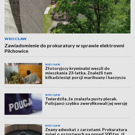
WROCŁAW
Zawiadomienie do prokuratury w sprawie elektrowni
Pilchowice
WROCŁAW
Złotoryjscy kryminalni weszli do
mieszkania 23-latka. Znaleźli tam
kilkadziesiąt porcji marihuany i haszyszu
WROCŁAW
Twierdziła, że znalazła pusty plecak.
Policjanci szybko zweryfikowali jej wersję
WROCŁAW
Znany adwokat z zarzutami. Prokuratura
mówi o oszustwach na ponad 500 tys. zł