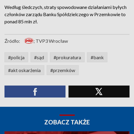
Według śledczych, straty spowodowane działaniami byłych
członków zarządu Banku Spółdzielczego w Przemkowie to
ponad 85 mln zł.
Źródło:
; TVP3 Wrocław
#policja
#sąd
#prokuratura
#bank
#akt oskarżenia
#przemków
ZOBACZ TAKŻE