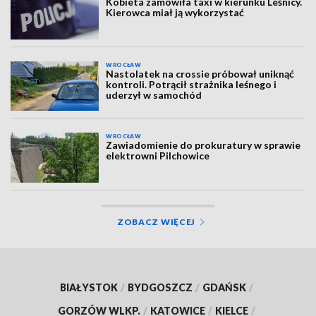
Kobieta zamówiła taxi w kierunku Leśnicy.
Kierowca miał ją wykorzystać
WROCŁAW
Nastolatek na crossie próbował uniknąć
kontroli. Potrącił strażnika leśnego i
uderzył w samochód
WROCŁAW
Zawiadomienie do prokuratury w sprawie
elektrowni Pilchowice
ZOBACZ WIĘCEJ
BIAŁYSTOK
/
BYDGOSZCZ
/
GDAŃSK
/
GORZÓW WLKP.
/
KATOWICE
/
KIELCE
/