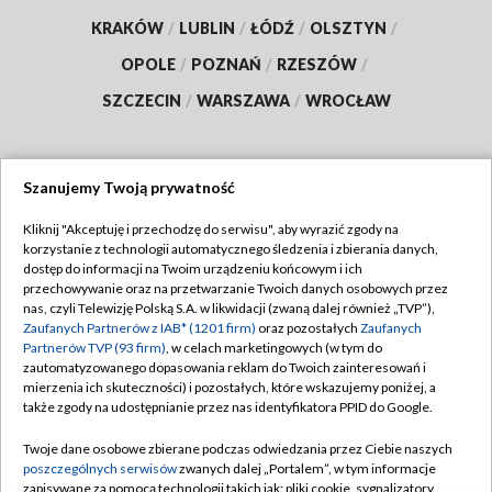
KRAKÓW
/
LUBLIN
/
ŁÓDŹ
/
OLSZTYN
/
OPOLE
/
POZNAŃ
/
RZESZÓW
/
SZCZECIN
/
WARSZAWA
/
WROCŁAW
Szanujemy Twoją prywatność
Dołącz do nas:
Kliknij "Akceptuję i przechodzę do serwisu", aby wyrazić zgody na
korzystanie z technologii automatycznego śledzenia i zbierania danych,
TVP
dostęp do informacji na Twoim urządzeniu końcowym i ich
Abonament TVP
przechowywanie oraz na przetwarzanie Twoich danych osobowych przez
Regulamin TVP
nas, czyli Telewizję Polską S.A. w likwidacji (zwaną dalej również „TVP”),
Emisja w TVP
Polityka prywatności
Zaufanych Partnerów z IAB* (1201 firm)
oraz pozostałych
Zaufanych
Partnerów TVP (93 firm)
, w celach marketingowych (w tym do
Centrum informacji TVP
Moje zgody
zautomatyzowanego dopasowania reklam do Twoich zainteresowań i
mierzenia ich skuteczności) i pozostałych, które wskazujemy poniżej, a
Naziemna Telewizja Cyfrowa
Pomoc
także zgody na udostępnianie przez nas identyfikatora PPID do Google.
Sklep TVP
Biuro reklamy
Twoje dane osobowe zbierane podczas odwiedzania przez Ciebie naszych
Rada Programowa
Kontakt
poszczególnych serwisów
zwanych dalej „Portalem”, w tym informacje
zapisywane za pomocą technologii takich jak: pliki cookie, sygnalizatory