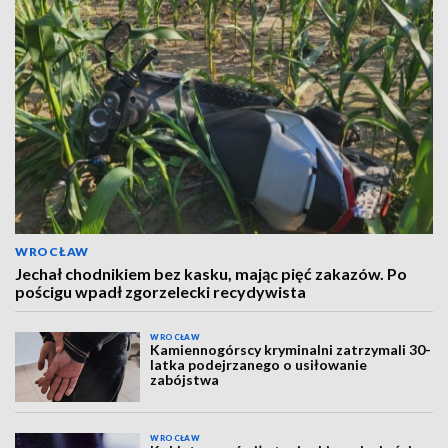
WROCŁAW
Jechał chodnikiem bez kasku, mając pięć zakazów. Po
pościgu wpadł zgorzelecki recydywista
WROCŁAW
Kamiennogórscy kryminalni zatrzymali 30-
latka podejrzanego o usiłowanie
zabójstwa
WROCŁAW