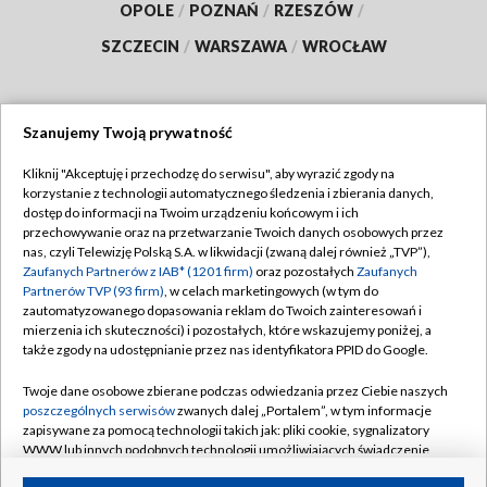
OPOLE
/
POZNAŃ
/
RZESZÓW
/
SZCZECIN
/
WARSZAWA
/
WROCŁAW
Szanujemy Twoją prywatność
Dołącz do nas:
Kliknij "Akceptuję i przechodzę do serwisu", aby wyrazić zgody na
korzystanie z technologii automatycznego śledzenia i zbierania danych,
TVP
dostęp do informacji na Twoim urządzeniu końcowym i ich
Abonament TVP
przechowywanie oraz na przetwarzanie Twoich danych osobowych przez
Regulamin TVP
nas, czyli Telewizję Polską S.A. w likwidacji (zwaną dalej również „TVP”),
Emisja w TVP
Polityka prywatności
Zaufanych Partnerów z IAB* (1201 firm)
oraz pozostałych
Zaufanych
Partnerów TVP (93 firm)
, w celach marketingowych (w tym do
Centrum informacji TVP
Moje zgody
zautomatyzowanego dopasowania reklam do Twoich zainteresowań i
mierzenia ich skuteczności) i pozostałych, które wskazujemy poniżej, a
Naziemna Telewizja Cyfrowa
Pomoc
także zgody na udostępnianie przez nas identyfikatora PPID do Google.
Sklep TVP
Biuro reklamy
Twoje dane osobowe zbierane podczas odwiedzania przez Ciebie naszych
Rada Programowa
Kontakt
poszczególnych serwisów
zwanych dalej „Portalem”, w tym informacje
zapisywane za pomocą technologii takich jak: pliki cookie, sygnalizatory
System NOS
WWW lub innych podobnych technologii umożliwiających świadczenie
dopasowanych i bezpiecznych usług, personalizację treści oraz reklam,
Informacje o nadawcy
Kanały