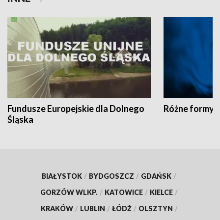
Fundusze Europejskie dla Dolnego
Różne formy t
Śląska
BIAŁYSTOK
/
BYDGOSZCZ
/
GDAŃSK
/
GORZÓW WLKP.
/
KATOWICE
/
KIELCE
/
KRAKÓW
/
LUBLIN
/
ŁÓDŹ
/
OLSZTYN
/