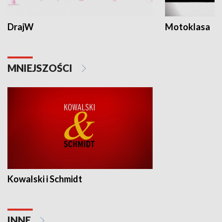
DrajW
Motoklasa
MNIEJSZOŚCI
Kowalski i Schmidt
INNE