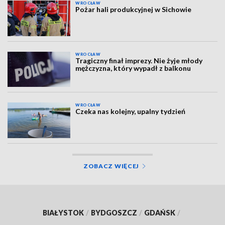
WROCŁAW
Pożar hali produkcyjnej w Sichowie
WROCŁAW
Tragiczny finał imprezy. Nie żyje młody
mężczyzna, który wypadł z balkonu
WROCŁAW
Czeka nas kolejny, upalny tydzień
ZOBACZ WIĘCEJ
BIAŁYSTOK
/
BYDGOSZCZ
/
GDAŃSK
/