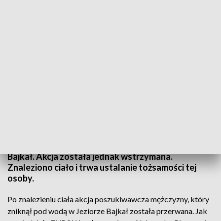
Służby, które przeszukiwały wodę wstrzymały swoje działania (fot. arch. TVP3
Wrocław)
Od wczoraj służby poszukiwały 60-letniego
mężczyzny, który zniknął pod wodą w Jeziorze
Bajkał. Akcja została jednak wstrzymana.
Znaleziono ciało i trwa ustalanie tożsamości tej
osoby.
Po znalezieniu ciała akcja poszukiwawcza mężczyzny, który
zniknął pod wodą w Jeziorze Bajkał została przerwana. Jak