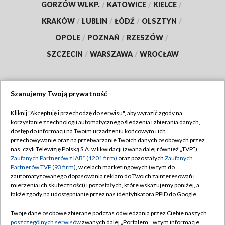
GORZÓW WLKP.
/
KATOWICE
/
KIELCE
/
KRAKÓW
/
LUBLIN
/
ŁÓDŹ
/
OLSZTYN
/
OPOLE
/
POZNAŃ
/
RZESZÓW
/
SZCZECIN
/
WARSZAWA
/
WROCŁAW
Szanujemy Twoją prywatność
Dołącz do nas:
Kliknij "Akceptuję i przechodzę do serwisu", aby wyrazić zgody na
korzystanie z technologii automatycznego śledzenia i zbierania danych,
TVP
dostęp do informacji na Twoim urządzeniu końcowym i ich
Abonament TVP
przechowywanie oraz na przetwarzanie Twoich danych osobowych przez
Regulamin TVP
nas, czyli Telewizję Polską S.A. w likwidacji (zwaną dalej również „TVP”),
Emisja w TVP
Polityka prywatności
Zaufanych Partnerów z IAB* (1201 firm)
oraz pozostałych
Zaufanych
Partnerów TVP (93 firm)
, w celach marketingowych (w tym do
Centrum informacji TVP
Moje zgody
zautomatyzowanego dopasowania reklam do Twoich zainteresowań i
mierzenia ich skuteczności) i pozostałych, które wskazujemy poniżej, a
Naziemna Telewizja Cyfrowa
Pomoc
także zgody na udostępnianie przez nas identyfikatora PPID do Google.
Sklep TVP
Biuro reklamy
Twoje dane osobowe zbierane podczas odwiedzania przez Ciebie naszych
Rada Programowa
Kontakt
poszczególnych serwisów
zwanych dalej „Portalem”, w tym informacje