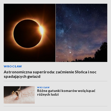
WROCŁAW
Astronomiczna superśroda: zaćmienie Słońca i noc
spadających gwiazd
WROCŁAW
Różne gatunki komarów wolą kąsać
różnych ludzi