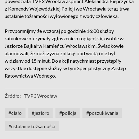
powiedziała TVP3 Wrocław aspirant Aleksandra Pieprzycka
z Komendy Wojewódzkiej Policji we Wrocławiu teraz trwa
ustalanie tożsamości wyłowionego z wody człowieka.
Przypomnijmy, że wczoraj po godzinie 16:00 służby
ratunkowe otrzymały zgłoszenie o topiącej się osobie w
Jeziorze Bajkał w Kamieńcu Wrocławskim. Świadkowie
alarmowali, że mężczyzna zniknął pod wodą i nie był
widziany od 15 minut. Do akcji natychmiast przystąpiły
wszystkie dostępne służby, w tym Specjalistyczny Zastęp
Ratownictwa Wodnego.
Źródło:
TVP3 Wrocław
#ciało
#jezioro
#policja
#poszukiwania
#ustalanie tożsamości