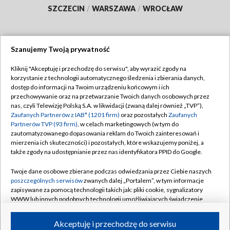
SZCZECIN
/
WARSZAWA
/
WROCŁAW
Szanujemy Twoją prywatność
Dołącz do nas:
Kliknij "Akceptuję i przechodzę do serwisu", aby wyrazić zgody na
korzystanie z technologii automatycznego śledzenia i zbierania danych,
TVP
dostęp do informacji na Twoim urządzeniu końcowym i ich
Abonament TVP
przechowywanie oraz na przetwarzanie Twoich danych osobowych przez
Regulamin TVP
nas, czyli Telewizję Polską S.A. w likwidacji (zwaną dalej również „TVP”),
Emisja w TVP
Polityka prywatności
Zaufanych Partnerów z IAB* (1201 firm)
oraz pozostałych
Zaufanych
Partnerów TVP (93 firm)
, w celach marketingowych (w tym do
Centrum informacji TVP
Moje zgody
zautomatyzowanego dopasowania reklam do Twoich zainteresowań i
mierzenia ich skuteczności) i pozostałych, które wskazujemy poniżej, a
Naziemna Telewizja Cyfrowa
Pomoc
także zgody na udostępnianie przez nas identyfikatora PPID do Google.
Sklep TVP
Biuro reklamy
Twoje dane osobowe zbierane podczas odwiedzania przez Ciebie naszych
Rada Programowa
Kontakt
poszczególnych serwisów
zwanych dalej „Portalem”, w tym informacje
zapisywane za pomocą technologii takich jak: pliki cookie, sygnalizatory
System NOS
WWW lub innych podobnych technologii umożliwiających świadczenie
dopasowanych i bezpiecznych usług, personalizację treści oraz reklam,
Informacje o nadawcy
Kanały
udostępnianie funkcji mediów społecznościowych oraz analizowanie
Akceptuję i przechodzę do serwisu
ruchu w Internecie.
Program dla prasy