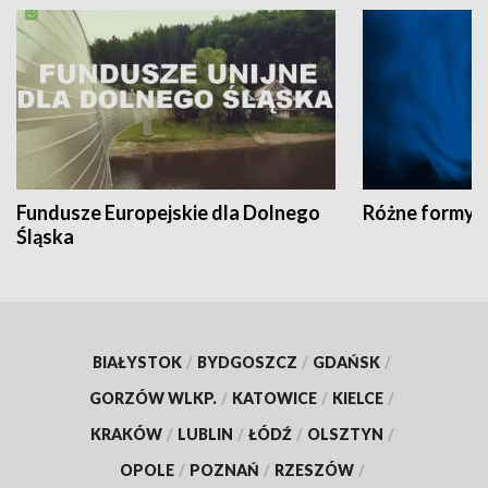
Fundusze Europejskie dla Dolnego
Różne formy t
Śląska
BIAŁYSTOK
/
BYDGOSZCZ
/
GDAŃSK
/
GORZÓW WLKP.
/
KATOWICE
/
KIELCE
/
KRAKÓW
/
LUBLIN
/
ŁÓDŹ
/
OLSZTYN
/
OPOLE
/
POZNAŃ
/
RZESZÓW
/