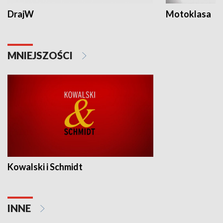
DrajW
Motoklasa
MNIEJSZOŚCI
Kowalski i Schmidt
INNE