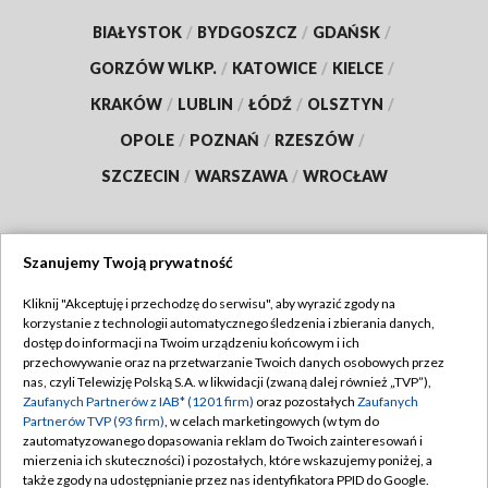
BIAŁYSTOK
/
BYDGOSZCZ
/
GDAŃSK
/
GORZÓW WLKP.
/
KATOWICE
/
KIELCE
/
KRAKÓW
/
LUBLIN
/
ŁÓDŹ
/
OLSZTYN
/
OPOLE
/
POZNAŃ
/
RZESZÓW
/
SZCZECIN
/
WARSZAWA
/
WROCŁAW
Szanujemy Twoją prywatność
Dołącz do nas:
Kliknij "Akceptuję i przechodzę do serwisu", aby wyrazić zgody na
korzystanie z technologii automatycznego śledzenia i zbierania danych,
TVP
dostęp do informacji na Twoim urządzeniu końcowym i ich
Abonament TVP
przechowywanie oraz na przetwarzanie Twoich danych osobowych przez
Regulamin TVP
nas, czyli Telewizję Polską S.A. w likwidacji (zwaną dalej również „TVP”),
Emisja w TVP
Polityka prywatności
Zaufanych Partnerów z IAB* (1201 firm)
oraz pozostałych
Zaufanych
Partnerów TVP (93 firm)
, w celach marketingowych (w tym do
Centrum informacji TVP
Moje zgody
zautomatyzowanego dopasowania reklam do Twoich zainteresowań i
mierzenia ich skuteczności) i pozostałych, które wskazujemy poniżej, a
Naziemna Telewizja Cyfrowa
Pomoc
także zgody na udostępnianie przez nas identyfikatora PPID do Google.