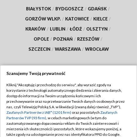
BIAŁYSTOK
/
BYDGOSZCZ
/
GDAŃSK
/
GORZÓW WLKP.
/
KATOWICE
/
KIELCE
/
KRAKÓW
/
LUBLIN
/
ŁÓDŹ
/
OLSZTYN
/
OPOLE
/
POZNAŃ
/
RZESZÓW
/
SZCZECIN
/
WARSZAWA
/
WROCŁAW
Szanujemy Twoją prywatność
Dołącz do nas:
Kliknij "Akceptuję i przechodzę do serwisu", aby wyrazić zgody na
korzystanie z technologii automatycznego śledzenia i zbierania danych,
TVP
dostęp do informacji na Twoim urządzeniu końcowym i ich
Abonament TVP
przechowywanie oraz na przetwarzanie Twoich danych osobowych przez
Regulamin TVP
nas, czyli Telewizję Polską S.A. w likwidacji (zwaną dalej również „TVP”),
Emisja w TVP
Polityka prywatności
Zaufanych Partnerów z IAB* (1201 firm)
oraz pozostałych
Zaufanych
Partnerów TVP (93 firm)
, w celach marketingowych (w tym do
Centrum informacji TVP
Moje zgody
zautomatyzowanego dopasowania reklam do Twoich zainteresowań i
mierzenia ich skuteczności) i pozostałych, które wskazujemy poniżej, a
Naziemna Telewizja Cyfrowa
Pomoc
także zgody na udostępnianie przez nas identyfikatora PPID do Google.