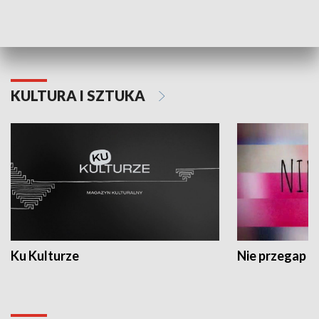
Dlaczego krowa...
Energia Przysz
KULTURA I SZTUKA
Ku Kulturze
Nie przegap