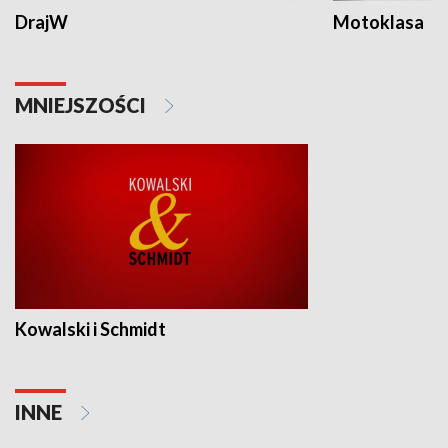
DrajW
Motoklasa
MNIEJSZOŚCI
Kowalski i Schmidt
INNE