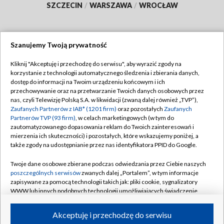
SZCZECIN
/
WARSZAWA
/
WROCŁAW
Szanujemy Twoją prywatność
Dołącz do nas:
Kliknij "Akceptuję i przechodzę do serwisu", aby wyrazić zgody na
korzystanie z technologii automatycznego śledzenia i zbierania danych,
TVP
dostęp do informacji na Twoim urządzeniu końcowym i ich
Abonament TVP
przechowywanie oraz na przetwarzanie Twoich danych osobowych przez
Regulamin TVP
nas, czyli Telewizję Polską S.A. w likwidacji (zwaną dalej również „TVP”),
Emisja w TVP
Polityka prywatności
Zaufanych Partnerów z IAB* (1201 firm)
oraz pozostałych
Zaufanych
Partnerów TVP (93 firm)
, w celach marketingowych (w tym do
Centrum informacji TVP
Moje zgody
zautomatyzowanego dopasowania reklam do Twoich zainteresowań i
mierzenia ich skuteczności) i pozostałych, które wskazujemy poniżej, a
Naziemna Telewizja Cyfrowa
Pomoc
także zgody na udostępnianie przez nas identyfikatora PPID do Google.
Sklep TVP
Biuro reklamy
Twoje dane osobowe zbierane podczas odwiedzania przez Ciebie naszych
Rada Programowa
Kontakt
poszczególnych serwisów
zwanych dalej „Portalem”, w tym informacje
zapisywane za pomocą technologii takich jak: pliki cookie, sygnalizatory
System NOS
WWW lub innych podobnych technologii umożliwiających świadczenie
dopasowanych i bezpiecznych usług, personalizację treści oraz reklam,
Informacje o nadawcy
Kanały
udostępnianie funkcji mediów społecznościowych oraz analizowanie
Akceptuję i przechodzę do serwisu
ruchu w Internecie.
Program dla prasy