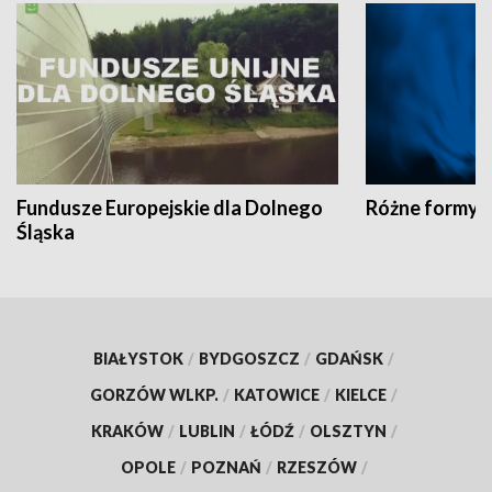
Fundusze Europejskie dla Dolnego
Różne formy t
Śląska
BIAŁYSTOK
/
BYDGOSZCZ
/
GDAŃSK
/
GORZÓW WLKP.
/
KATOWICE
/
KIELCE
/
KRAKÓW
/
LUBLIN
/
ŁÓDŹ
/
OLSZTYN
/
OPOLE
/
POZNAŃ
/
RZESZÓW
/