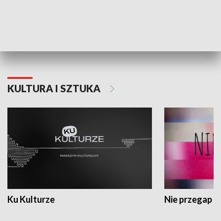
Dlaczego krowa...
Energia Przysz
KULTURA I SZTUKA
Ku Kulturze
Nie przegap