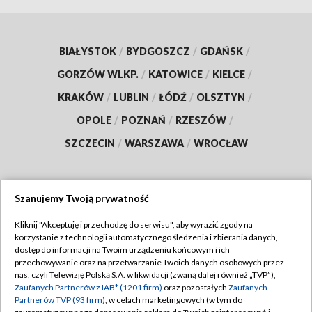
BIAŁYSTOK
/
BYDGOSZCZ
/
GDAŃSK
/
GORZÓW WLKP.
/
KATOWICE
/
KIELCE
/
KRAKÓW
/
LUBLIN
/
ŁÓDŹ
/
OLSZTYN
/
OPOLE
/
POZNAŃ
/
RZESZÓW
/
SZCZECIN
/
WARSZAWA
/
WROCŁAW
Szanujemy Twoją prywatność
Dołącz do nas:
Kliknij "Akceptuję i przechodzę do serwisu", aby wyrazić zgody na
korzystanie z technologii automatycznego śledzenia i zbierania danych,
TVP
dostęp do informacji na Twoim urządzeniu końcowym i ich
Abonament TVP
przechowywanie oraz na przetwarzanie Twoich danych osobowych przez
Regulamin TVP
nas, czyli Telewizję Polską S.A. w likwidacji (zwaną dalej również „TVP”),
Emisja w TVP
Polityka prywatności
Zaufanych Partnerów z IAB* (1201 firm)
oraz pozostałych
Zaufanych
Partnerów TVP (93 firm)
, w celach marketingowych (w tym do
Centrum informacji TVP
Moje zgody