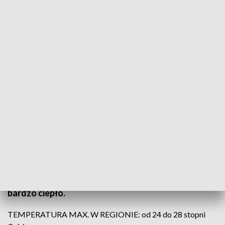
(fot. PAP; TVP3 Wrocław)
Jutro Dolny Śląsk pozostanie w zasięgu
pogodnego wyżu, którego centrum kręcić się
będzie nad Polską. Przez cały dzień w naszym
województwie będzie pogodnie i słonecznie. Na
pogodnym niebie pojawiać się będą tylko niegroźne
ławice cienkich, pierzastych Cirrusów, pod którymi
od godzin południowych zaczną się pojawiać
pojedyncze obłoki kłębiastych Cumulusów. Będzie
bardzo ciepło.
TEMPERATURA MAX. W REGIONIE: od 24 do 28 stopni