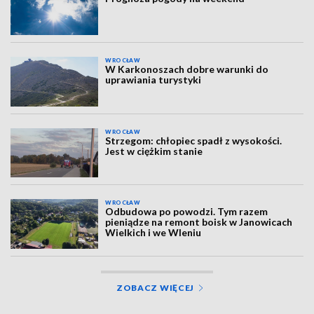
WROCŁAW
W Karkonoszach dobre warunki do
uprawiania turystyki
WROCŁAW
Strzegom: chłopiec spadł z wysokości.
Jest w ciężkim stanie
WROCŁAW
Odbudowa po powodzi. Tym razem
pieniądze na remont boisk w Janowicach
Wielkich i we Wleniu
ZOBACZ WIĘCEJ