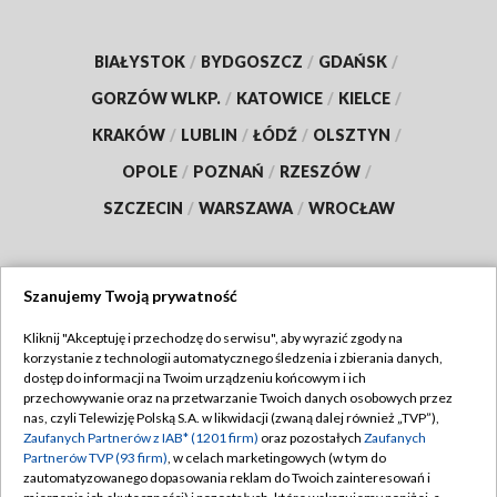
BIAŁYSTOK
/
BYDGOSZCZ
/
GDAŃSK
/
GORZÓW WLKP.
/
KATOWICE
/
KIELCE
/
KRAKÓW
/
LUBLIN
/
ŁÓDŹ
/
OLSZTYN
/
OPOLE
/
POZNAŃ
/
RZESZÓW
/
SZCZECIN
/
WARSZAWA
/
WROCŁAW
Szanujemy Twoją prywatność
Dołącz do nas:
Kliknij "Akceptuję i przechodzę do serwisu", aby wyrazić zgody na
korzystanie z technologii automatycznego śledzenia i zbierania danych,
TVP
dostęp do informacji na Twoim urządzeniu końcowym i ich
Abonament TVP
przechowywanie oraz na przetwarzanie Twoich danych osobowych przez
Regulamin TVP
nas, czyli Telewizję Polską S.A. w likwidacji (zwaną dalej również „TVP”),
Emisja w TVP
Polityka prywatności
Zaufanych Partnerów z IAB* (1201 firm)
oraz pozostałych
Zaufanych
Partnerów TVP (93 firm)
, w celach marketingowych (w tym do
Centrum informacji TVP
Moje zgody
zautomatyzowanego dopasowania reklam do Twoich zainteresowań i