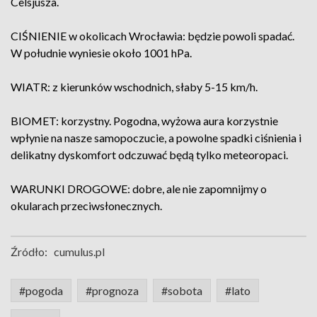
Celsjusza.
CIŚNIENIE w okolicach Wrocławia: będzie powoli spadać.
W południe wyniesie około 1001 hPa.
WIATR: z kierunków wschodnich, słaby 5-15 km/h.
BIOMET: korzystny. Pogodna, wyżowa aura korzystnie
wpłynie na nasze samopoczucie, a powolne spadki ciśnienia i
delikatny dyskomfort odczuwać będą tylko meteoropaci.
WARUNKI DROGOWE: dobre, ale nie zapomnijmy o
okularach przeciwsłonecznych.
Źródło:
cumulus.pl
#pogoda
#prognoza
#sobota
#lato