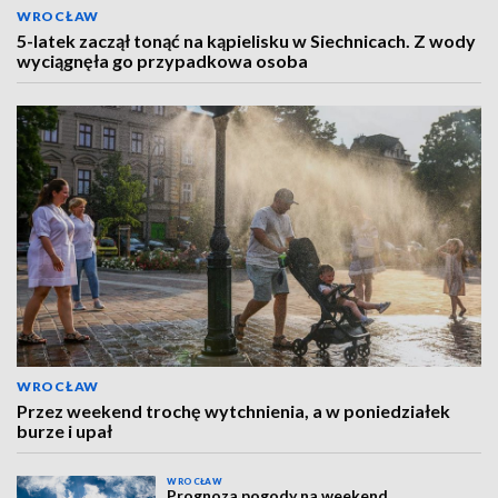
WROCŁAW
5-latek zaczął tonąć na kąpielisku w Siechnicach. Z wody
wyciągnęła go przypadkowa osoba
WROCŁAW
Przez weekend trochę wytchnienia, a w poniedziałek
burze i upał
WROCŁAW
Prognoza pogody na weekend