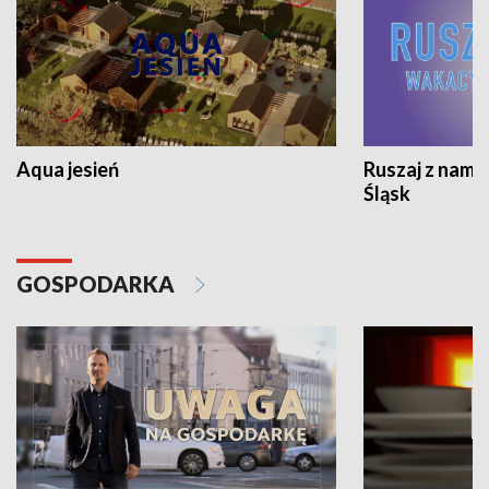
Aqua jesień
Ruszaj z nami
Śląsk
GOSPODARKA