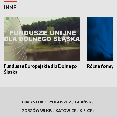
INNE
Fundusze Europejskie dla Dolnego
Różne formy t
Śląska
BIAŁYSTOK
/
BYDGOSZCZ
/
GDAŃSK
/
GORZÓW WLKP.
/
KATOWICE
/
KIELCE
/