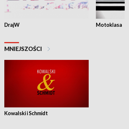
DrajW
Motoklasa
MNIEJSZOŚCI
Kowalski i Schmidt