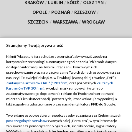
KRAKÓW
/
LUBLIN
/
ŁÓDŹ
/
OLSZTYN
/
OPOLE
/
POZNAŃ
/
RZESZÓW
/
SZCZECIN
/
WARSZAWA
/
WROCŁAW
Szanujemy Twoją prywatność
Dołącz do nas:
Kliknij "Akceptuję i przechodzę do serwisu", aby wyrazić zgody na
korzystanie z technologii automatycznego śledzenia i zbierania danych,
TVP
dostęp do informacji na Twoim urządzeniu końcowym i ich
Abonament TVP
przechowywanie oraz na przetwarzanie Twoich danych osobowych przez
Regulamin TVP
nas, czyli Telewizję Polską S.A. w likwidacji (zwaną dalej również „TVP”),
Emisja w TVP
Polityka prywatności
Zaufanych Partnerów z IAB* (1201 firm)
oraz pozostałych
Zaufanych
Partnerów TVP (93 firm)
, w celach marketingowych (w tym do
Centrum informacji TVP
Moje zgody
zautomatyzowanego dopasowania reklam do Twoich zainteresowań i
mierzenia ich skuteczności) i pozostałych, które wskazujemy poniżej, a
Naziemna Telewizja Cyfrowa
Pomoc
także zgody na udostępnianie przez nas identyfikatora PPID do Google.
Sklep TVP
Biuro reklamy
Twoje dane osobowe zbierane podczas odwiedzania przez Ciebie naszych
Rada Programowa
Kontakt
poszczególnych serwisów
zwanych dalej „Portalem”, w tym informacje
zapisywane za pomocą technologii takich jak: pliki cookie, sygnalizatory
System NOS
WWW lub innych podobnych technologii umożliwiających świadczenie