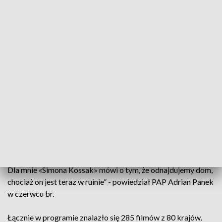
czytamy.
Polskie kino na festiwalu reprezentować będą także m.in.
„Między nami są sytuacje” Michała Szcześniaka oraz „Simona
Kossak” Adriana Panka. Pierwszy z obrazów jest
pełnometrażowym debiutem reżysera, opowieścią o
skonfliktowanych sąsiadach, których zbliża do siebie śmierć
bliskiej im osoby. Z kolei „Simona Kossak” - z Sandrą
Drzymalską w tytułowej roli - nie tylko przypomina losy
słynnej biolożki, ale też porusza kwestie działań na rzecz
natury. „To również rzecz o naszej kulturze, o tym, że bardzo
głęboko zepchnęliśmy to, kim jesteśmy – zwierzętami.
Rzadko o tym myślimy, a jeśli już to raczej w negatywnym
kontekście. Simona Kossak odnalazła w tym wartość, siłę.
Dla mnie «Simona Kossak» mówi o tym, że odnajdujemy dom,
chociaż on jest teraz w ruinie” - powiedział PAP Adrian Panek
w czerwcu br.
Łącznie w programie znalazło się 285 filmów z 80 krajów.