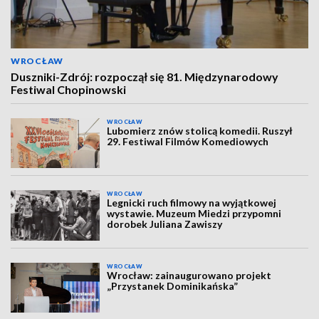
WROCŁAW
Duszniki-Zdrój: rozpoczął się 81. Międzynarodowy
Festiwal Chopinowski
WROCŁAW
Lubomierz znów stolicą komedii. Ruszył
29. Festiwal Filmów Komediowych
WROCŁAW
Legnicki ruch filmowy na wyjątkowej
wystawie. Muzeum Miedzi przypomni
dorobek Juliana Zawiszy
WROCŁAW
Wrocław: zainaugurowano projekt
„Przystanek Dominikańska”