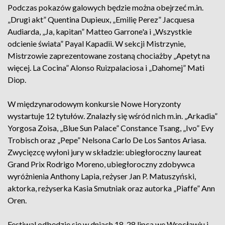
Podczas pokazów galowych będzie można obejrzeć m.in.
„Drugi akt” Quentina Dupieux, „Emilię Perez” Jacquesa
Audiarda, „Ja, kapitan” Matteo Garrone'a i „Wszystkie
odcienie świata” Payal Kapadii. W sekcji Mistrzynie,
Mistrzowie zaprezentowane zostaną chociażby „Apetyt na
więcej. La Cocina” Alonso Ruizpalaciosa i „Dahomej” Mati
Diop.
W międzynarodowym konkursie Nowe Horyzonty
wystartuje 12 tytułów. Znalazły się wśród nich m.in. „Arkadia”
Yorgosa Zoisa, „Blue Sun Palace” Constance Tsang, „Ivo” Evy
Trobisch oraz „Pepe” Nelsona Carlo De Los Santos Ariasa.
Zwycięzcę wyłoni jury w składzie: ubiegłoroczny laureat
Grand Prix Rodrigo Moreno, ubiegłoroczny zdobywca
wyróżnienia Anthony Lapia, reżyser Jan P. Matuszyński,
aktorka, reżyserka Kasia Smutniak oraz autorka „Piaffe” Ann
Oren.
Festiwal odbędzie się w dniach 18-28 lipca we Wrocławiu i