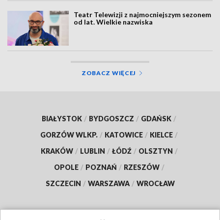
Teatr Telewizji z najmocniejszym sezonem
od lat. Wielkie nazwiska
ZOBACZ WIĘCEJ
BIAŁYSTOK
/
BYDGOSZCZ
/
GDAŃSK
/
GORZÓW WLKP.
/
KATOWICE
/
KIELCE
/
KRAKÓW
/
LUBLIN
/
ŁÓDŹ
/
OLSZTYN
/
OPOLE
/
POZNAŃ
/
RZESZÓW
/
SZCZECIN
/
WARSZAWA
/
WROCŁAW