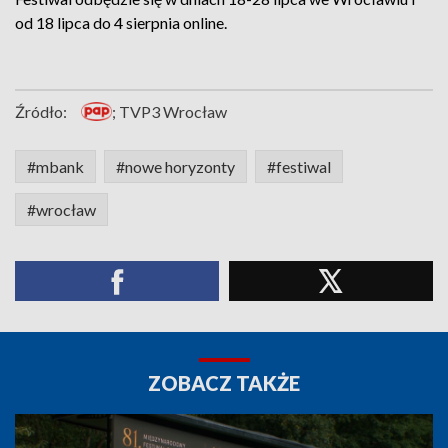
od 18 lipca do 4 sierpnia online.
Źródło:
; TVP3 Wrocław
#mbank
#nowe horyzonty
#festiwal
#wrocław
ZOBACZ TAKŻE