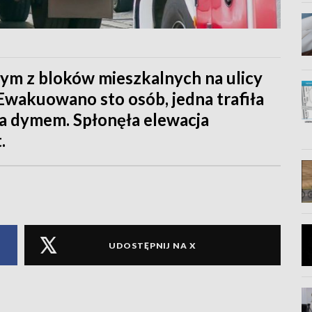
nym z bloków mieszkalnych na ulicy
wakuowano sto osób, jedna trafiła
ia dymem. Spłonęła elewacja
.
UDOSTĘPNIJ NA X