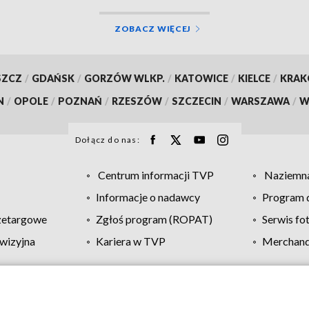
ZOBACZ WIĘCEJ
SZCZ
/
GDAŃSK
/
GORZÓW WLKP.
/
KATOWICE
/
KIELCE
/
KRA
N
/
OPOLE
/
POZNAŃ
/
RZESZÓW
/
SZCZECIN
/
WARSZAWA
/
W
Dołącz do nas:
Centrum informacji TVP
Naziemna
Informacje o nadawcy
Program d
zetargowe
Zgłoś program (ROPAT)
Serwis fo
wizyjna
Kariera w TVP
Merchandi