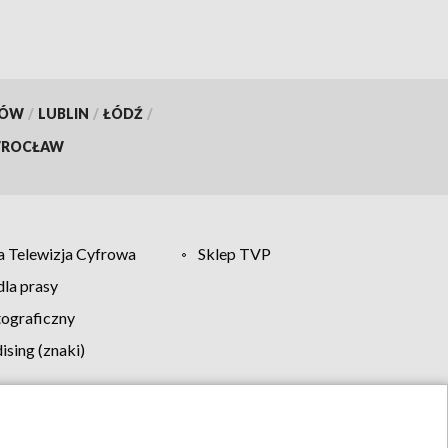
KÓW
/
LUBLIN
/
ŁÓDŹ
/
ROCŁAW
 Telewizja Cyfrowa
Sklep TVP
la prasy
tograficzny
sing (znaki)