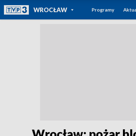
POWRÓT DO
WROCŁAW
Programy
Aktua
TVP REGIONY
Wrocław: pożar bl