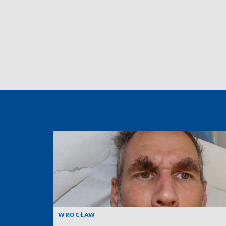
WROCŁAW