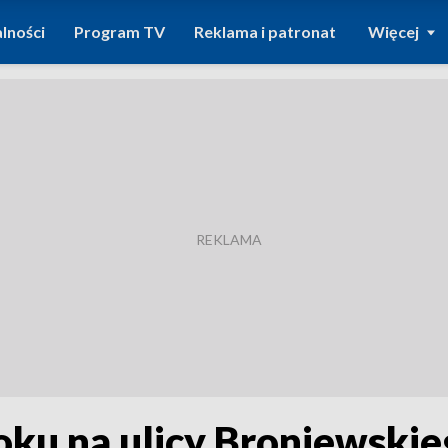
lności
Program TV
Reklama i patronat
Więcej
oku na ulicy Broniewski