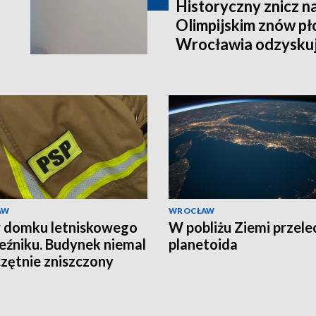
Historyczny znicz n
Olimpijskim znów pł
Wrocławia odzyskuj
AW
WROCŁAW
 domku letniskowego
W pobliżu Ziemi przele
eźniku. Budynek niemal
planetoida
zętnie zniszczony