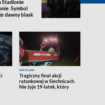
a Stadionie
onie. Symbol
e dawny blask
WROCŁAW
ci
Tragiczny finał akcji
ratunkowej w Siechnicach.
Nie żyje 19-latek, który
ratował kolegę