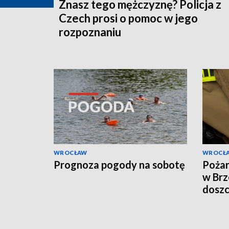
Znasz tego mężczyznę? Policja z
Czech prosi o pomoc w jego
rozpoznaniu
WROCŁAW
WROCŁ
Prognoza pogody na sobotę
Pożar
w Brz
doszc