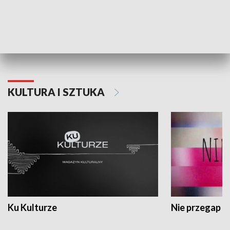
Dlaczego krowa...
Energia Przysz
KULTURA I SZTUKA
Ku Kulturze
Nie przegap