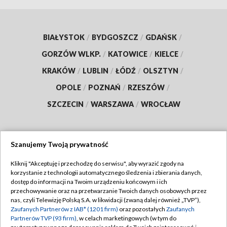
BIAŁYSTOK
/
BYDGOSZCZ
/
GDAŃSK
/
GORZÓW WLKP.
/
KATOWICE
/
KIELCE
/
KRAKÓW
/
LUBLIN
/
ŁÓDŹ
/
OLSZTYN
/
OPOLE
/
POZNAŃ
/
RZESZÓW
/
SZCZECIN
/
WARSZAWA
/
WROCŁAW
Szanujemy Twoją prywatność
Dołącz do nas:
Kliknij "Akceptuję i przechodzę do serwisu", aby wyrazić zgody na
korzystanie z technologii automatycznego śledzenia i zbierania danych,
TVP
dostęp do informacji na Twoim urządzeniu końcowym i ich
Abonament TVP
przechowywanie oraz na przetwarzanie Twoich danych osobowych przez
Regulamin TVP
nas, czyli Telewizję Polską S.A. w likwidacji (zwaną dalej również „TVP”),
Emisja w TVP
Polityka prywatności
Zaufanych Partnerów z IAB* (1201 firm)
oraz pozostałych
Zaufanych
Partnerów TVP (93 firm)
, w celach marketingowych (w tym do
Centrum informacji TVP
Moje zgody