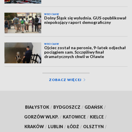
WROCŁAW
Dolny Śląsk się wyludnia. GUS opublikował
niepokojący raport demograficzny
WROCŁAW
Ojciec został na peronie, 9-latek odjechał
pociągiem sam. Szczęśliwy finał
dramatycznych chwil w Oławie
ZOBACZ WIĘCEJ
BIAŁYSTOK
/
BYDGOSZCZ
/
GDAŃSK
/
GORZÓW WLKP.
/
KATOWICE
/
KIELCE
/
KRAKÓW
/
LUBLIN
/
ŁÓDŹ
/
OLSZTYN
/