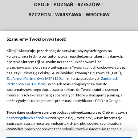
OPOLE
/
POZNAŃ
/
RZESZÓW
/
SZCZECIN
/
WARSZAWA
/
WROCŁAW
Szanujemy Twoją prywatność
Dołącz do nas:
Kliknij "Akceptuję i przechodzę do serwisu", aby wyrazić zgody na
korzystanie z technologii automatycznego śledzenia i zbierania danych,
TVP
dostęp do informacji na Twoim urządzeniu końcowym i ich
Abonament TVP
przechowywanie oraz na przetwarzanie Twoich danych osobowych przez
Regulamin TVP
nas, czyli Telewizję Polską S.A. w likwidacji (zwaną dalej również „TVP”),
Emisja w TVP
Polityka prywatności
Zaufanych Partnerów z IAB* (1201 firm)
oraz pozostałych
Zaufanych
Partnerów TVP (93 firm)
, w celach marketingowych (w tym do
Centrum informacji TVP
Moje zgody
zautomatyzowanego dopasowania reklam do Twoich zainteresowań i
mierzenia ich skuteczności) i pozostałych, które wskazujemy poniżej, a
Naziemna Telewizja Cyfrowa
Pomoc
także zgody na udostępnianie przez nas identyfikatora PPID do Google.
Sklep TVP
Biuro reklamy
Twoje dane osobowe zbierane podczas odwiedzania przez Ciebie naszych
Rada Programowa
Kontakt
poszczególnych serwisów
zwanych dalej „Portalem”, w tym informacje
zapisywane za pomocą technologii takich jak: pliki cookie, sygnalizatory
System NOS
WWW lub innych podobnych technologii umożliwiających świadczenie
dopasowanych i bezpiecznych usług, personalizację treści oraz reklam,
Informacje o nadawcy
Kanały