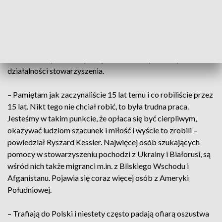
względu na płeć – powiedział Michał Brokos.
Lokal przy ul. Dubois został przekazany przez gminę
Wrocław. Na otwarciu obecny był wiceprezydent Ryszard
Kessler, który zaznaczył, że jest wzruszony i dumny z
działalności stowarzyszenia.
– Pamiętam jak zaczynaliście 15 lat temu i co robiliście przez
15 lat. Nikt tego nie chciał robić, to była trudna praca.
Jesteśmy w takim punkcie, że opłaca się być cierpliwym,
okazywać ludziom szacunek i miłość i wyście to zrobili –
powiedział Ryszard Kessler. Najwięcej osób szukających
pomocy w stowarzyszeniu pochodzi z Ukrainy i Białorusi, są
wśród nich także migranci m.in. z Bliskiego Wschodu i
Afganistanu. Pojawia się coraz więcej osób z Ameryki
Południowej.
– Trafiają do Polski i niestety często padają ofiarą oszustwa