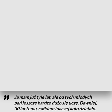
Wysmyk.
Panie organizują m.in. Dożynki Gminne, Mikołajki, Dzień
Strażaka, Bale Seniora czy Dzień Dziecka. Jak mówią, życie
kobiety na wsi nie jest łatwe. Spotkania w takim gronie to
odskocznia od trudnej codzienności. – Mamy gospodarstwa,
prowadzimy role, zajmujemy się dziećmi, dbamy o własne
rodziny. Znajdujemy też czas na spotkania w KGW, co też
często nie jest łatwe, bo aktualnie zaczął się okres żniwowo-
dożynkowy – opowiada Kamila Kamińska.
Pani Rozalia jest związana z Kołem Gospodyń Wiejskich
Stępin od samego początku.
Ja mam już tyle lat, ale od tych młodych
pań jeszcze bardzo dużo się uczę. Dawniej,
30 lat temu, całkiem inaczej koło działało.