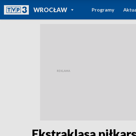
POWRÓT DO
WROCŁAW
Programy
Aktua
TVP REGIONY
Ekstraklasa piłkars