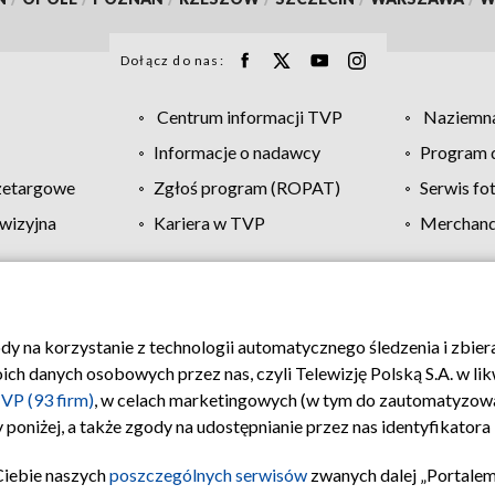
Dołącz do nas:
Centrum informacji TVP
Naziemna
Informacje o nadawcy
Program d
zetargowe
Zgłoś program (ROPAT)
Serwis fo
wizyjna
Kariera w TVP
Merchandi
Polityka prywatności
Moje zgody
Pomoc
Biuro re
ody na korzystanie z technologii automatycznego śledzenia i zbie
 danych osobowych przez nas, czyli Telewizję Polską S.A. w likw
VP (93 firm)
, w celach marketingowych (w tym do zautomatyzow
 poniżej, a także zgody na udostępnianie przez nas identyfikator
Ciebie naszych
poszczególnych serwisów
zwanych dalej „Portalem