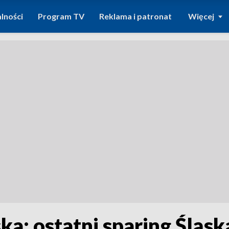
lności
Program TV
Reklama i patronat
Więcej
ka: ostatni sparing Śląsk