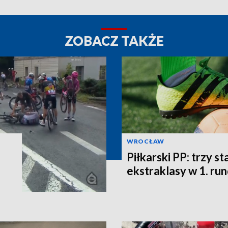
ZOBACZ TAKŻE
WROCŁAW
Piłkarski PP: trzy st
ekstraklasy w 1. ru