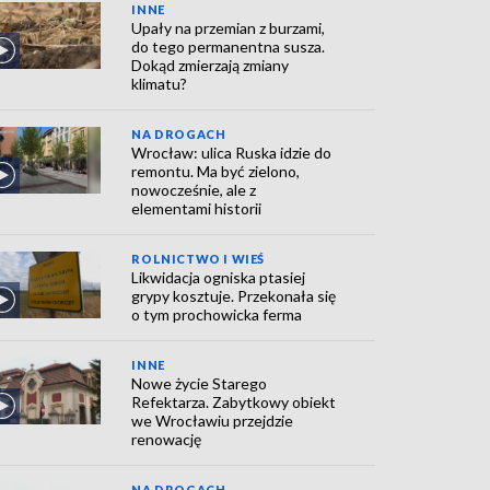
INNE
Upały na przemian z burzami,
do tego permanentna susza.
Dokąd zmierzają zmiany
klimatu?
NA DROGACH
Wrocław: ulica Ruska idzie do
remontu. Ma być zielono,
nowocześnie, ale z
elementami historii
ROLNICTWO I WIEŚ
Likwidacja ogniska ptasiej
grypy kosztuje. Przekonała się
o tym prochowicka ferma
INNE
Nowe życie Starego
Refektarza. Zabytkowy obiekt
we Wrocławiu przejdzie
renowację
NA DROGACH