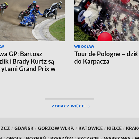
AW
WROCŁAW
wa GP: Bartosz
Tour de Pologne – dziś
lik i Brady Kurtz są
do Karpacza
ytami Grand Prix w
e
ZOBACZ WIĘCEJ
SZCZ
/
GDAŃSK
/
GORZÓW WLKP.
/
KATOWICE
/
KIELCE
/
KRA
N
/
OPOLE
/
POZNAŃ
/
RZESZÓW
/
SZCZECIN
/
WARSZAWA
/
W