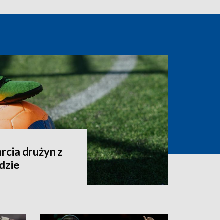
arcia drużyn z
ndzie