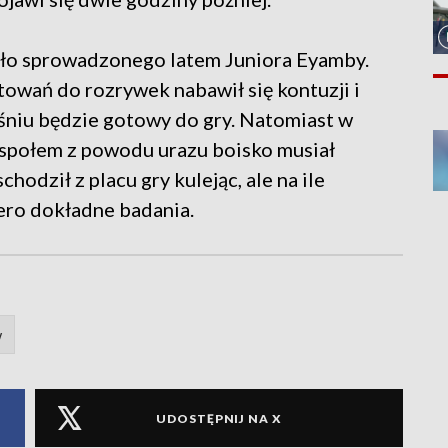
kło sprowadzonego latem Juniora Eyamby.
owań do rozrywek nabawił się kontuzji i
niu będzie gotowy do gry. Natomiast w
espołem z powodu urazu boisko musiał
hodził z placu gry kulejąc, ale na ile
ero dokładne badania.
w
UDOSTĘPNIJ NA X