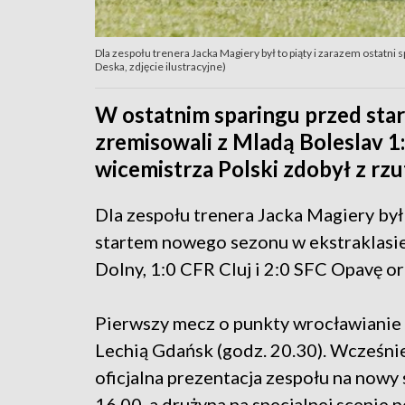
Dla zespołu trenera Jacka Magiery był to piąty i zarazem ostatn
Deska, zdjęcie ilustracyjne)
W ostatnim sparingu przed sta
zremisowali z Mladą Boleslav 1:
wicemistrza Polski zdobył z rzu
Dla zespołu trenera Jacka Magiery był
startem nowego sezonu w ekstraklasie
Dolny, 1:0 CFR Cluj i 2:0 SFC Opavę or
Pierwszy mecz o punkty wrocławianie r
Lechią Gdańsk (godz. 20.30). Wcześniej
oficjalna prezentacja zespołu na nowy 
16.00, a drużyna na specjalnej scenie p