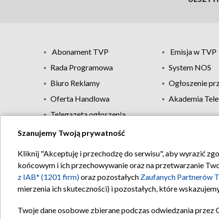
Abonament TVP
Emisja w TVP
Rada Programowa
System NOS
Biuro Reklamy
Ogłoszenie pr
Oferta Handlowa
Akademia Tele
Telegazeta ogłoszenia
Szanujemy Twoją prywatność
Regulamin TVP
Kliknij "Akceptuję i przechodzę do serwisu", aby wyrazić zg
końcowym i ich przechowywanie oraz na przetwarzanie Twoich
z IAB* (1201 firm)
oraz pozostałych
Zaufanych Partnerów T
mierzenia ich skuteczności) i pozostałych, które wskazujemy
Twoje dane osobowe zbierane podczas odwiedzania przez 