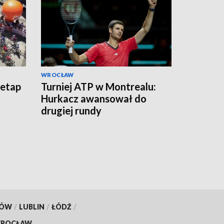
WROCŁAW
 etap
Turniej ATP w Montrealu:
Hurkacz awansował do
drugiej rundy
KÓW
/
LUBLIN
/
ŁÓDŹ
/
ROCŁAW