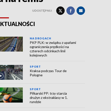
UDOSTĘPNIJ:
KTUALNOŚCI
NA DROGACH
PKP PLK: w związku z upałami
ograniczenia prędkości na
czterech odcinkach linii
kolejowych
SPORT
Kraksa podczas Tour de
Pologne
SPORT
Piłkarski PP: trzy starcia
drużyn z ekstraklasy w 1.
rundzie