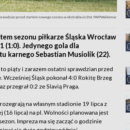
i sprawdzian przed startem nowego sezonu w ekstraklasie (fot. PAP/Waldemar
rtem sezonu piłkarze Śląska Wrocław
1 (1:0). Jedynego gola dla
tu karnego Sebastian Musiolik (22).
 to piąty i zarazem ostatni sprawdzian przed
. Wcześniej Śląsk pokonał 4:0 Rokitę Brzeg
az przegrał 0:2 ze Slavią Praga.
ozegrają na własnym stadionie 19 lipca z
 (16 lipca) na pl. Wolności planowana jest
sezon. Impreza ma się zacząć o godzinie
ojawi się dwie godziny później.