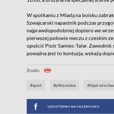
W spotkaniu z Mladą na boisku zabra
Szwajcarski napastnik podczas przygot
najprawdopodobniej dopiero we wrześ
pierwszej połowie meczu z czeskim z
opuścić Piotr Samiec-Talar. Zawodnik sc
poważna jest to kontuzja, wykażą dopi
Źródło:
#sport
#piłka nożna
#śląsk wrocła
UDOSTĘPNIJ NA FACEBOOKU