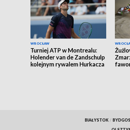
WROCŁAW
WROCŁ
Turniej ATP w Montrealu:
Żużlo
Holender van de Zandschulp
Zmarz
kolejnym rywalem Hurkacza
fawor
Rydz
BIAŁYSTOK
/
BYDGO
OLSZTY