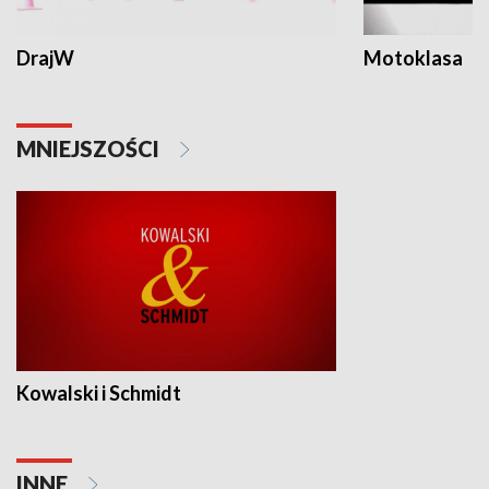
DrajW
Motoklasa
MNIEJSZOŚCI
Kowalski i Schmidt
INNE