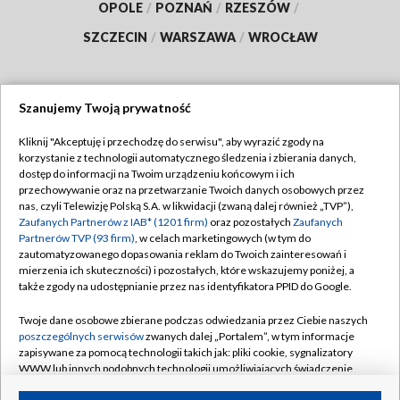
OPOLE
/
POZNAŃ
/
RZESZÓW
/
SZCZECIN
/
WARSZAWA
/
WROCŁAW
Szanujemy Twoją prywatność
Dołącz do nas:
Kliknij "Akceptuję i przechodzę do serwisu", aby wyrazić zgody na
korzystanie z technologii automatycznego śledzenia i zbierania danych,
TVP
dostęp do informacji na Twoim urządzeniu końcowym i ich
Abonament TVP
przechowywanie oraz na przetwarzanie Twoich danych osobowych przez
Regulamin TVP
nas, czyli Telewizję Polską S.A. w likwidacji (zwaną dalej również „TVP”),
Emisja w TVP
Polityka prywatności
Zaufanych Partnerów z IAB* (1201 firm)
oraz pozostałych
Zaufanych
Partnerów TVP (93 firm)
, w celach marketingowych (w tym do
Centrum informacji TVP
Moje zgody
zautomatyzowanego dopasowania reklam do Twoich zainteresowań i
mierzenia ich skuteczności) i pozostałych, które wskazujemy poniżej, a
Naziemna Telewizja Cyfrowa
Pomoc
także zgody na udostępnianie przez nas identyfikatora PPID do Google.
Sklep TVP
Biuro reklamy
Twoje dane osobowe zbierane podczas odwiedzania przez Ciebie naszych
Rada Programowa
Kontakt
poszczególnych serwisów
zwanych dalej „Portalem”, w tym informacje
zapisywane za pomocą technologii takich jak: pliki cookie, sygnalizatory
System NOS
WWW lub innych podobnych technologii umożliwiających świadczenie
dopasowanych i bezpiecznych usług, personalizację treści oraz reklam,
Informacje o nadawcy
Kanały