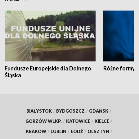
Fundusze Europejskie dla Dolnego
Różne formy t
Śląska
BIAŁYSTOK
/
BYDGOSZCZ
/
GDAŃSK
/
GORZÓW WLKP.
/
KATOWICE
/
KIELCE
/
KRAKÓW
/
LUBLIN
/
ŁÓDŹ
/
OLSZTYN
/