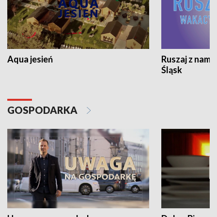
Aqua jesień
Ruszaj z nami
Śląsk
GOSPODARKA