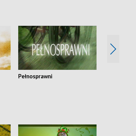
Pełnosprawni
Bezpieczny 