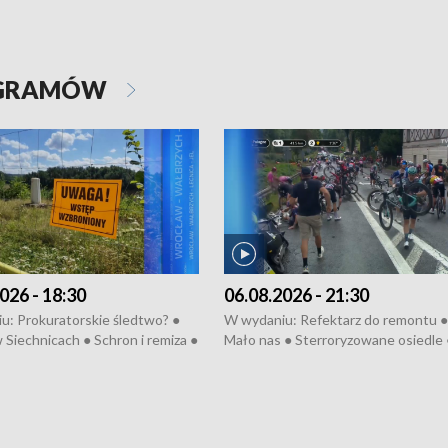
OGRAMÓW
026 - 18:30
06.08.2026 - 21:30
u: Prokuratorskie śledtwo? ●
W wydaniu: Refektarz do remontu ●
 Siechnicach ● Schron i remiza ●
Mało nas ● Sterroryzowane osiedle 
Morawiecki we Wrocławiu ● 81.
Fatalny remont ● Kosztowna ptasia
iędzynarodowego Festiwalu
● Nowa Ruska ● Pociągiem na lotnis
skiego ● Na pomoc Hiszpanom
Koniec upałów ● Kraksa na Tour de
wa po powodzi ● Filmowy
Pologne
z