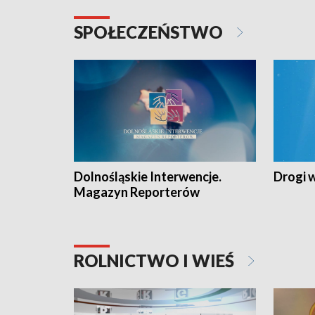
SPOŁECZEŃSTWO
Dolnośląskie Interwencje.
Drogi 
Magazyn Reporterów
ROLNICTWO I WIEŚ