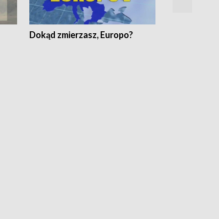
Dokąd zmierzasz, Europo?
Fakty Komen