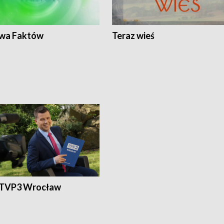
wa Faktów
Teraz wieś
 TVP3 Wrocław