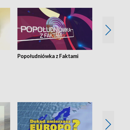
Popołudniówka z Faktami
Z Unią na Ty