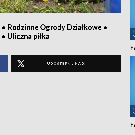
 ● Rodzinne Ogrody Działkowe ●
● Uliczna piłka
F
UDOSTĘPNIJ NA X
F