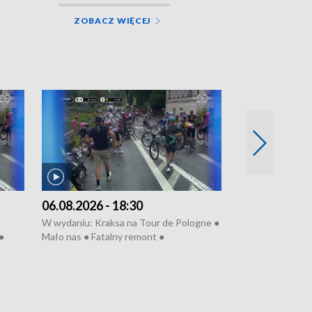
ZOBACZ WIĘCEJ
06.08.2026 - 18:30
05.08.2026 - 
W wydaniu: Kraksa na Tour de Pologne ●
W wydaniu: Dlacz
●
Mało nas ● Fatalny remont ●
do rzeki ● Lato 
 grypa
Sterroryzowane osiedle ● Kosztowna
● Senior za kółki
ko ●
ptasia grypa ● Pociągiem na lotnisko ●
cierpiwych ● Mro
Nowa Ruska ● Refektarz do remontu ●
Koniec upałów