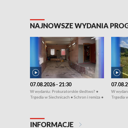
NAJNOWSZE WYDANIA PR
07.08.2026 - 21:30
07.08.2
W wydaniu: Prokuratorskie śledtwo? ●
W wydani
Trgedia w Siechnicach ● Schron i remiza ●
Trgedia w
Mateusz Morawiecki we Wrocławiu ● 81.
Mateusz 
edycja Międzynarodowego Festiwalu
edycja M
Chopinowskiego ● Na pomoc Hiszpanom
Chopinow
● Odbudowa po powodzi ● Filmowy
● Odbudo
INFORMACJE
Lubomierz
Lubomier