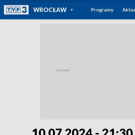
POWRÓT DO
WROCŁAW
Programy
Aktua
TVP REGIONY
10.07.2024 - 21:30