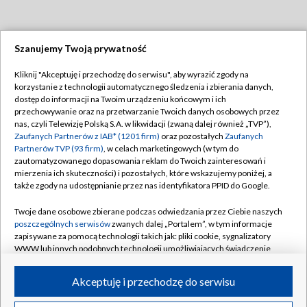
Szanujemy Twoją prywatność
Dołącz do nas:
Kliknij "Akceptuję i przechodzę do serwisu", aby wyrazić zgody na
korzystanie z technologii automatycznego śledzenia i zbierania danych,
TVP
dostęp do informacji na Twoim urządzeniu końcowym i ich
Abonament TVP
przechowywanie oraz na przetwarzanie Twoich danych osobowych przez
Regulamin TVP
nas, czyli Telewizję Polską S.A. w likwidacji (zwaną dalej również „TVP”),
Emisja w TVP
Polityka prywatności
Zaufanych Partnerów z IAB* (1201 firm)
oraz pozostałych
Zaufanych
Partnerów TVP (93 firm)
, w celach marketingowych (w tym do
Centrum informacji TVP
Moje zgody
zautomatyzowanego dopasowania reklam do Twoich zainteresowań i
mierzenia ich skuteczności) i pozostałych, które wskazujemy poniżej, a
Naziemna Telewizja Cyfrowa
Pomoc
także zgody na udostępnianie przez nas identyfikatora PPID do Google.
Sklep TVP
Biuro reklamy
Twoje dane osobowe zbierane podczas odwiedzania przez Ciebie naszych
Rada Programowa
Kontakt
poszczególnych serwisów
zwanych dalej „Portalem”, w tym informacje
zapisywane za pomocą technologii takich jak: pliki cookie, sygnalizatory
System NOS
WWW lub innych podobnych technologii umożliwiających świadczenie
dopasowanych i bezpiecznych usług, personalizację treści oraz reklam,
Informacje o nadawcy
Kanały
udostępnianie funkcji mediów społecznościowych oraz analizowanie
Akceptuję i przechodzę do serwisu
ruchu w Internecie.
Program dla prasy
©2026 Telewizja Polska S.A. w likwidacji