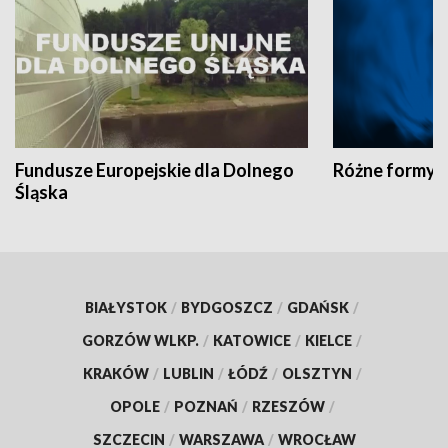
Fundusze Europejskie dla Dolnego
Różne formy t
Śląska
BIAŁYSTOK
/
BYDGOSZCZ
/
GDAŃSK
/
GORZÓW WLKP.
/
KATOWICE
/
KIELCE
/
KRAKÓW
/
LUBLIN
/
ŁÓDŹ
/
OLSZTYN
/
OPOLE
/
POZNAŃ
/
RZESZÓW
/
SZCZECIN
/
WARSZAWA
/
WROCŁAW