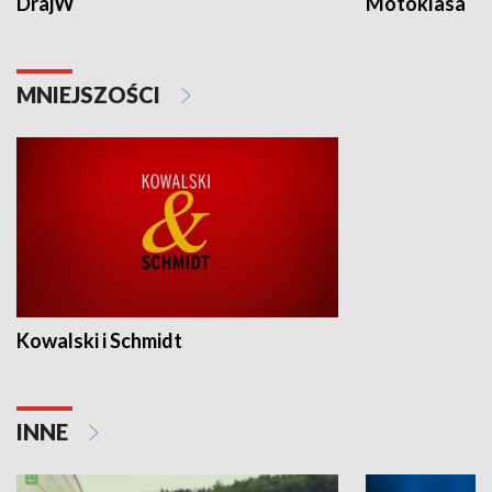
DrajW
Motoklasa
MNIEJSZOŚCI
Kowalski i Schmidt
INNE