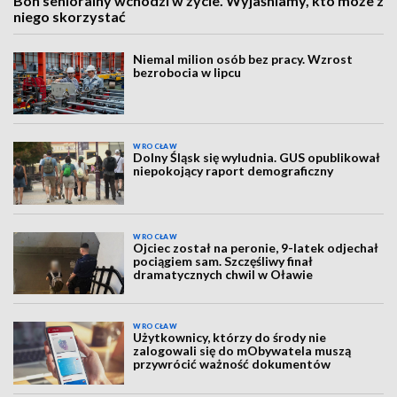
Bon senioralny wchodzi w życie. Wyjaśniamy, kto może z
niego skorzystać
Niemal milion osób bez pracy. Wzrost
bezrobocia w lipcu
WROCŁAW
Dolny Śląsk się wyludnia. GUS opublikował
niepokojący raport demograficzny
WROCŁAW
Ojciec został na peronie, 9-latek odjechał
pociągiem sam. Szczęśliwy finał
dramatycznych chwil w Oławie
WROCŁAW
Użytkownicy, którzy do środy nie
zalogowali się do mObywatela muszą
przywrócić ważność dokumentów