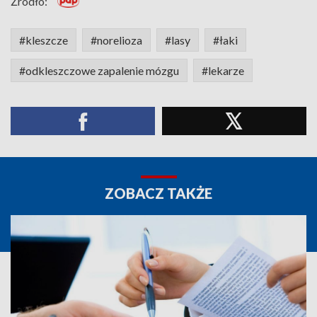
Źródło:
#kleszcze
#norelioza
#lasy
#łaki
#odkleszczowe zapalenie mózgu
#lekarze
ZOBACZ TAKŻE