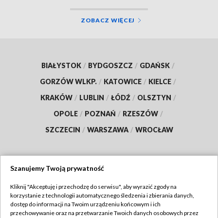
ZOBACZ WIĘCEJ
BIAŁYSTOK
/
BYDGOSZCZ
/
GDAŃSK
/
GORZÓW WLKP.
/
KATOWICE
/
KIELCE
/
KRAKÓW
/
LUBLIN
/
ŁÓDŹ
/
OLSZTYN
/
OPOLE
/
POZNAŃ
/
RZESZÓW
/
SZCZECIN
/
WARSZAWA
/
WROCŁAW
Szanujemy Twoją prywatność
Dołącz do nas:
Kliknij "Akceptuję i przechodzę do serwisu", aby wyrazić zgody na
korzystanie z technologii automatycznego śledzenia i zbierania danych,
TVP
dostęp do informacji na Twoim urządzeniu końcowym i ich
Abonament TVP
przechowywanie oraz na przetwarzanie Twoich danych osobowych przez
Regulamin TVP