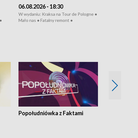
06.08.2026 - 18:30
05.08.2026 - 
W wydaniu: Kraksa na Tour de Pologne ●
W wydaniu: Dlacz
●
Mało nas ● Fatalny remont ●
do rzeki ● Lato 
 grypa
Sterroryzowane osiedle ● Kosztowna
● Senior za kółki
ko ●
ptasia grypa ● Pociągiem na lotnisko ●
cierpiwych ● Mro
Nowa Ruska ● Refektarz do remontu ●
Koniec upałów
Popołudniówka z Faktami
Z Unią na Ty