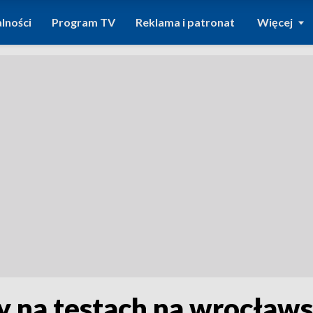
lności
Program TV
Reklama i patronat
Więcej
na testach na wrocławsk