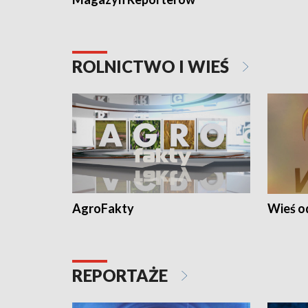
ROLNICTWO I WIEŚ
AgroFakty
Wieś 
REPORTAŻE