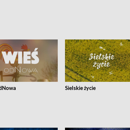
odNowa
Sielskie życie