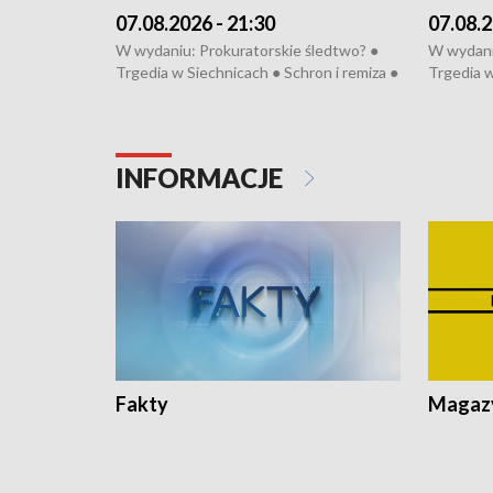
07.08.2026 - 21:30
07.08.2
W wydaniu: Prokuratorskie śledtwo? ●
W wydani
Trgedia w Siechnicach ● Schron i remiza ●
Trgedia w
Mateusz Morawiecki we Wrocławiu ● 81.
Mateusz 
edycja Międzynarodowego Festiwalu
edycja M
Chopinowskiego ● Na pomoc Hiszpanom
Chopinow
● Odbudowa po powodzi ● Filmowy
● Odbudo
INFORMACJE
Lubomierz
Lubomier
Fakty
Magazy