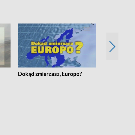
Dokąd zmierzasz, Europo?
Fakty Komen