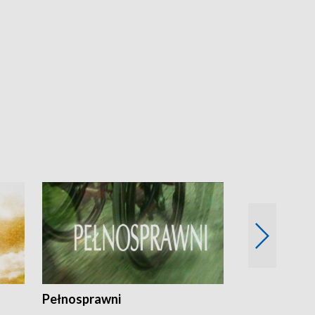
Pełnosprawni
Bezpieczny 