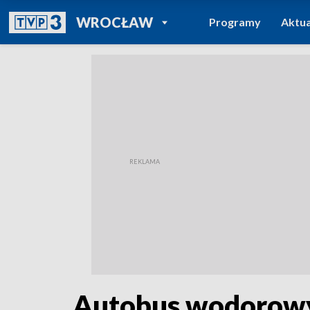
POWRÓT DO
WROCŁAW
Programy
Aktua
TVP REGIONY
Autobus wodorowy 