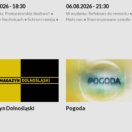
026 - 18:30
06.08.2026 - 21:30
u: Prokuratorskie śledtwo? ●
W wydaniu: Refektarz do remontu ●
 Siechnicach ● Schron i remiza ●
Mało nas ● Sterroryzowane osiedle 
Morawiecki we Wrocławiu ● 81.
Fatalny remont ● Kosztowna ptasia
iędzynarodowego Festiwalu
● Nowa Ruska ● Pociągiem na lotnis
skiego ● Na pomoc Hiszpanom
Koniec upałów ● Kraksa na Tour de
wa po powodzi ● Filmowy
Pologne
z
n Dolnośląski
Pogoda