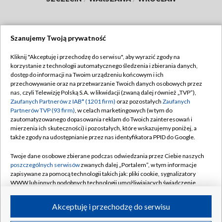
Szanujemy Twoją prywatność
Dołącz do nas:
Kliknij "Akceptuję i przechodzę do serwisu", aby wyrazić zgody na
korzystanie z technologii automatycznego śledzenia i zbierania danych,
TVP
dostęp do informacji na Twoim urządzeniu końcowym i ich
Abonament TVP
przechowywanie oraz na przetwarzanie Twoich danych osobowych przez
Regulamin TVP
nas, czyli Telewizję Polską S.A. w likwidacji (zwaną dalej również „TVP”),
Emisja w TVP
Polityka prywatności
Zaufanych Partnerów z IAB* (1201 firm)
oraz pozostałych
Zaufanych
Partnerów TVP (93 firm)
, w celach marketingowych (w tym do
Centrum informacji TVP
Moje zgody
zautomatyzowanego dopasowania reklam do Twoich zainteresowań i
mierzenia ich skuteczności) i pozostałych, które wskazujemy poniżej, a
Naziemna Telewizja Cyfrowa
Pomoc
także zgody na udostępnianie przez nas identyfikatora PPID do Google.
Sklep TVP
Biuro reklamy
Twoje dane osobowe zbierane podczas odwiedzania przez Ciebie naszych
Rada Programowa
Kontakt
poszczególnych serwisów
zwanych dalej „Portalem”, w tym informacje
zapisywane za pomocą technologii takich jak: pliki cookie, sygnalizatory
System NOS
WWW lub innych podobnych technologii umożliwiających świadczenie
dopasowanych i bezpiecznych usług, personalizację treści oraz reklam,
Informacje o nadawcy
Kanały
udostępnianie funkcji mediów społecznościowych oraz analizowanie
Akceptuję i przechodzę do serwisu
ruchu w Internecie.
Program dla prasy
©2026 Telewizja Polska S.A. w likwidacji