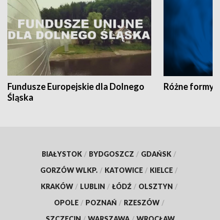
Fundusze Europejskie dla Dolnego
Różne formy t
Śląska
BIAŁYSTOK
/
BYDGOSZCZ
/
GDAŃSK
/
GORZÓW WLKP.
/
KATOWICE
/
KIELCE
/
KRAKÓW
/
LUBLIN
/
ŁÓDŹ
/
OLSZTYN
/
OPOLE
/
POZNAŃ
/
RZESZÓW
/
SZCZECIN
/
WARSZAWA
/
WROCŁAW