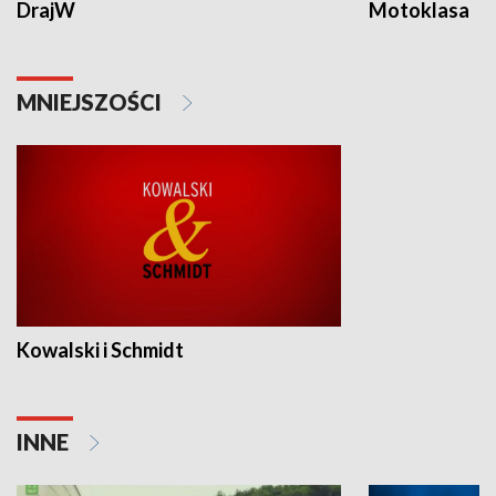
DrajW
Motoklasa
MNIEJSZOŚCI
Kowalski i Schmidt
INNE