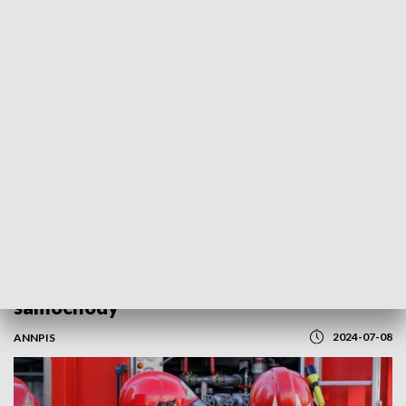
POWRÓT DO
WROCŁAW
TVP REGIONY
W nocy na Psim Polu spaliły się trzy
samochody
2024-07-08
ANNPIS