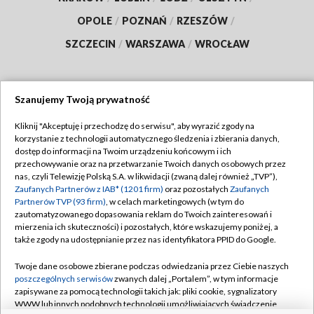
OPOLE
/
POZNAŃ
/
RZESZÓW
/
SZCZECIN
/
WARSZAWA
/
WROCŁAW
Szanujemy Twoją prywatność
Dołącz do nas:
Kliknij "Akceptuję i przechodzę do serwisu", aby wyrazić zgody na
korzystanie z technologii automatycznego śledzenia i zbierania danych,
TVP
dostęp do informacji na Twoim urządzeniu końcowym i ich
Abonament TVP
przechowywanie oraz na przetwarzanie Twoich danych osobowych przez
Regulamin TVP
nas, czyli Telewizję Polską S.A. w likwidacji (zwaną dalej również „TVP”),
Emisja w TVP
Polityka prywatności
Zaufanych Partnerów z IAB* (1201 firm)
oraz pozostałych
Zaufanych
Partnerów TVP (93 firm)
, w celach marketingowych (w tym do
Centrum informacji TVP
Moje zgody
zautomatyzowanego dopasowania reklam do Twoich zainteresowań i
mierzenia ich skuteczności) i pozostałych, które wskazujemy poniżej, a
Naziemna Telewizja Cyfrowa
Pomoc
także zgody na udostępnianie przez nas identyfikatora PPID do Google.
Sklep TVP
Biuro reklamy
Twoje dane osobowe zbierane podczas odwiedzania przez Ciebie naszych
Rada Programowa
Kontakt
poszczególnych serwisów
zwanych dalej „Portalem”, w tym informacje
zapisywane za pomocą technologii takich jak: pliki cookie, sygnalizatory
System NOS
WWW lub innych podobnych technologii umożliwiających świadczenie