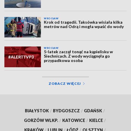
WROCŁAW
Krok od tragedii. Taksówka wisiała kilka
metrów nad Odrą i mogła wpaść do wody
WROCŁAW
5-latek zaczął tonąć na kąpielisku w
Siechnicach. Z wody wyciągnęła go
przypadkowa osoba
ZOBACZ WIĘCEJ
BIAŁYSTOK
/
BYDGOSZCZ
/
GDAŃSK
/
GORZÓW WLKP.
/
KATOWICE
/
KIELCE
/
KRAKÓW
/
LUBLIN
/
ŁÓDŹ
/
OLSZTYN
/