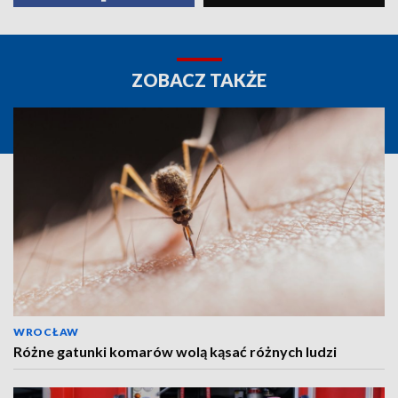
ZOBACZ TAKŻE
WROCŁAW
Różne gatunki komarów wolą kąsać różnych ludzi