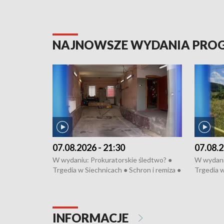
NAJNOWSZE WYDANIA PR
07.08.2026 - 21:30
07.08.2
W wydaniu: Prokuratorskie śledtwo? ●
W wydani
Trgedia w Siechnicach ● Schron i remiza ●
Trgedia w
Mateusz Morawiecki we Wrocławiu ● 81.
Mateusz 
edycja Międzynarodowego Festiwalu
edycja M
Chopinowskiego ● Na pomoc Hiszpanom
Chopinow
● Odbudowa po powodzi ● Filmowy
● Odbudo
INFORMACJE
Lubomierz
Lubomier