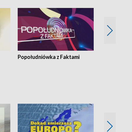
Popołudniówka z Faktami
Z Unią na Ty