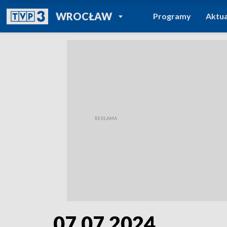
POWRÓT DO
WROCŁAW
Programy
Aktua
TVP REGIONY
07.07.2024