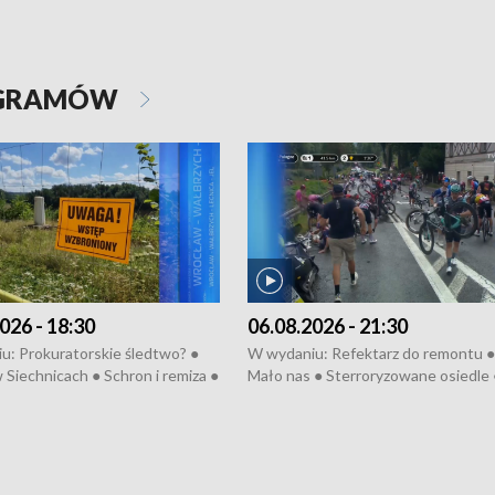
OGRAMÓW
026 - 18:30
06.08.2026 - 21:30
u: Prokuratorskie śledtwo? ●
W wydaniu: Refektarz do remontu ●
 Siechnicach ● Schron i remiza ●
Mało nas ● Sterroryzowane osiedle 
Morawiecki we Wrocławiu ● 81.
Fatalny remont ● Kosztowna ptasia
iędzynarodowego Festiwalu
● Nowa Ruska ● Pociągiem na lotnis
skiego ● Na pomoc Hiszpanom
Koniec upałów ● Kraksa na Tour de
wa po powodzi ● Filmowy
Pologne
z