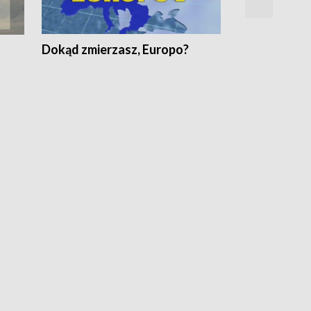
Dokąd zmierzasz, Europo?
Fakty Komen