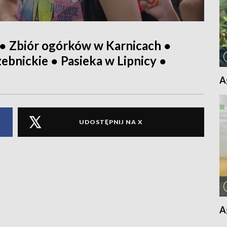
● Zbiór ogórków w Karnicach ●
ebnickie ● Pasieka w Lipnicy ●
A
UDOSTĘPNIJ NA X
A