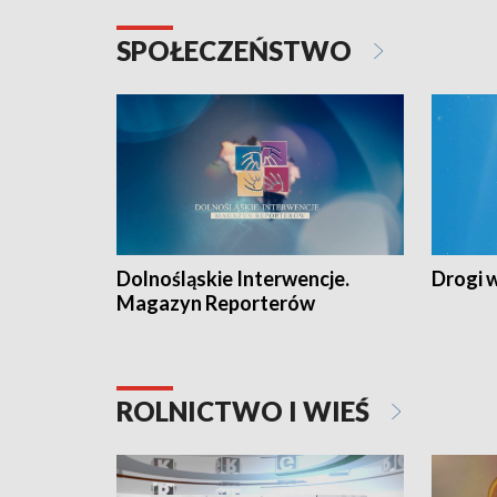
SPOŁECZEŃSTWO
Dolnośląskie Interwencje.
Drogi 
Magazyn Reporterów
ROLNICTWO I WIEŚ