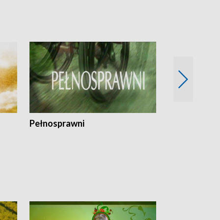
Pełnosprawni
Bezpieczny 