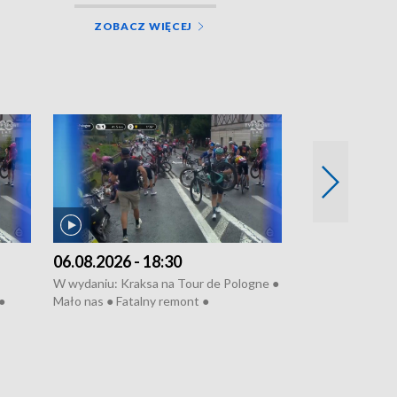
ZOBACZ WIĘCEJ
06.08.2026 - 18:30
05.08.2026 - 
W wydaniu: Kraksa na Tour de Pologne ●
W wydaniu: Dlacz
●
Mało nas ● Fatalny remont ●
do rzeki ● Lato 
 grypa
Sterroryzowane osiedle ● Kosztowna
● Senior za kółki
ko ●
ptasia grypa ● Pociągiem na lotnisko ●
cierpiwych ● Mro
Nowa Ruska ● Refektarz do remontu ●
Koniec upałów