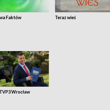
wa Faktów
Teraz wieś
 TVP3 Wrocław