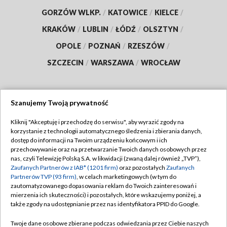
GORZÓW WLKP.
/
KATOWICE
/
KIELCE
/
KRAKÓW
/
LUBLIN
/
ŁÓDŹ
/
OLSZTYN
/
OPOLE
/
POZNAŃ
/
RZESZÓW
/
SZCZECIN
/
WARSZAWA
/
WROCŁAW
Szanujemy Twoją prywatność
Dołącz do nas:
Kliknij "Akceptuję i przechodzę do serwisu", aby wyrazić zgody na
korzystanie z technologii automatycznego śledzenia i zbierania danych,
TVP
dostęp do informacji na Twoim urządzeniu końcowym i ich
Abonament TVP
przechowywanie oraz na przetwarzanie Twoich danych osobowych przez
Regulamin TVP
nas, czyli Telewizję Polską S.A. w likwidacji (zwaną dalej również „TVP”),
Emisja w TVP
Polityka prywatności
Zaufanych Partnerów z IAB* (1201 firm)
oraz pozostałych
Zaufanych
Partnerów TVP (93 firm)
, w celach marketingowych (w tym do
Centrum informacji TVP
Moje zgody
zautomatyzowanego dopasowania reklam do Twoich zainteresowań i
mierzenia ich skuteczności) i pozostałych, które wskazujemy poniżej, a
Naziemna Telewizja Cyfrowa
Pomoc
także zgody na udostępnianie przez nas identyfikatora PPID do Google.
Sklep TVP
Biuro reklamy
Twoje dane osobowe zbierane podczas odwiedzania przez Ciebie naszych