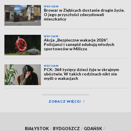
WROCŁAW
Browar w Ziębicach dostanie drugie życie.
O jego przyszłości zdecydowali
mieszkańcy
WROCŁAW
Akcja „Bezpieczne wakacje 2026”.
Policjanci i sanepid edukują młodych
sportowców w Miliczu
WROCŁAW
PCK: 364 tysięcy dzieci żyje w skrajnym
ubóstwie. W takich rodzinach nikt nie
myśli o wakacjach
ZOBACZ WIĘCEJ
BIAŁYSTOK
/
BYDGOSZCZ
/
GDAŃSK
/