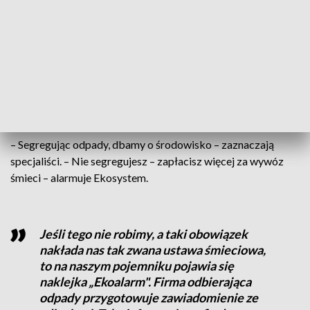
brązowego pojemnika
– zaznacza Aleksandra Palus, rzecznik
Ekosystemu.
Do pojemników na odpady zmieszane często trafiał też
papier, tworzywa sztuczne i szkło. Czasem też
przeterminowane leki i elektrośmieci.
– Segregując odpady, dbamy o środowisko – zaznaczają
specjaliści. – Nie segregujesz – zapłacisz więcej za wywóz
śmieci – alarmuje Ekosystem.
Jeśli tego nie robimy, a taki obowiązek
nakłada nas tak zwana ustawa śmieciowa,
to na naszym pojemniku pojawia się
naklejka „Ekoalarm". Firma odbierająca
odpady przygotowuje zawiadomienie ze