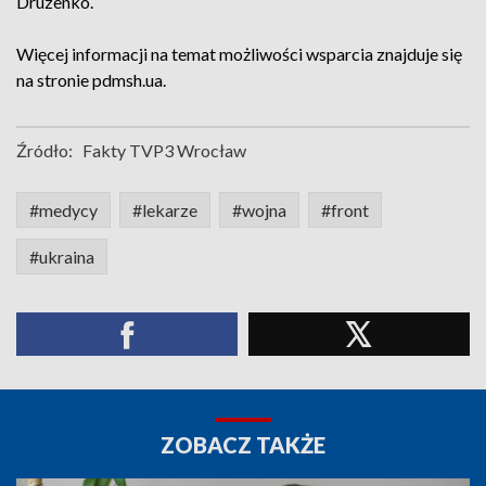
Druzenko.
Więcej informacji na temat możliwości wsparcia znajduje się
na stronie pdmsh.ua.
Źródło:
Fakty TVP3 Wrocław
#medycy
#lekarze
#wojna
#front
#ukraina
ZOBACZ TAKŻE