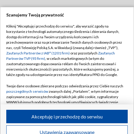
Szanujemy Twoją prywatność
Dołącz do nas:
Kliknij "Akceptuję i przechodzę do serwisu", aby wyrazić zgody na
korzystanie z technologii automatycznego śledzenia i zbierania danych,
TVP
dostęp do informacji na Twoim urządzeniu końcowym i ich
Abonament TVP
przechowywanie oraz na przetwarzanie Twoich danych osobowych przez
Regulamin TVP
nas, czyli Telewizję Polską S.A. w likwidacji (zwaną dalej również „TVP”),
Emisja w TVP
Polityka prywatności
Zaufanych Partnerów z IAB* (1201 firm)
oraz pozostałych
Zaufanych
Partnerów TVP (93 firm)
, w celach marketingowych (w tym do
Centrum informacji TVP
Moje zgody
zautomatyzowanego dopasowania reklam do Twoich zainteresowań i
mierzenia ich skuteczności) i pozostałych, które wskazujemy poniżej, a
Naziemna Telewizja Cyfrowa
Pomoc
także zgody na udostępnianie przez nas identyfikatora PPID do Google.
Sklep TVP
Biuro reklamy
Twoje dane osobowe zbierane podczas odwiedzania przez Ciebie naszych
Rada Programowa
Kontakt
poszczególnych serwisów
zwanych dalej „Portalem”, w tym informacje
zapisywane za pomocą technologii takich jak: pliki cookie, sygnalizatory
System NOS
WWW lub innych podobnych technologii umożliwiających świadczenie
dopasowanych i bezpiecznych usług, personalizację treści oraz reklam,
Informacje o nadawcy
Kanały
udostępnianie funkcji mediów społecznościowych oraz analizowanie
Akceptuję i przechodzę do serwisu
ruchu w Internecie.
Program dla prasy
©2026 Telewizja Polska S.A. w likwidacji
Biuro Reklamy
Twoje dane osobowe zbierane podczas odwiedzania przez Ciebie
Ustawienia zaawansowane