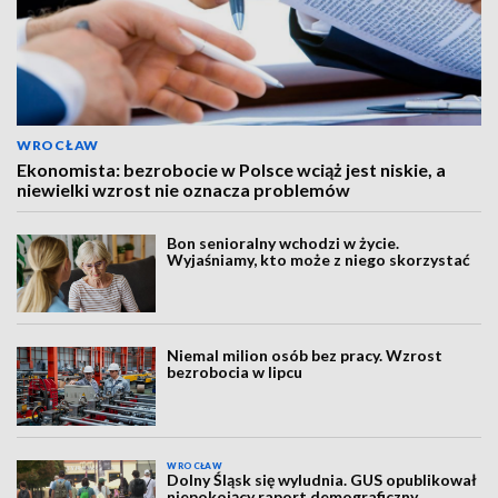
WROCŁAW
Ekonomista: bezrobocie w Polsce wciąż jest niskie, a
niewielki wzrost nie oznacza problemów
Bon senioralny wchodzi w życie.
Wyjaśniamy, kto może z niego skorzystać
Niemal milion osób bez pracy. Wzrost
bezrobocia w lipcu
WROCŁAW
Dolny Śląsk się wyludnia. GUS opublikował
niepokojący raport demograficzny