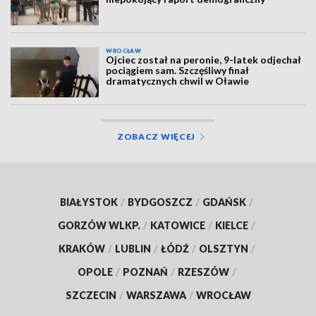
WROCŁAW
Ojciec został na peronie, 9-latek odjechał
pociągiem sam. Szczęśliwy finał
dramatycznych chwil w Oławie
ZOBACZ WIĘCEJ
BIAŁYSTOK
/
BYDGOSZCZ
/
GDAŃSK
/
GORZÓW WLKP.
/
KATOWICE
/
KIELCE
/
KRAKÓW
/
LUBLIN
/
ŁÓDŹ
/
OLSZTYN
/
OPOLE
/
POZNAŃ
/
RZESZÓW
/
SZCZECIN
/
WARSZAWA
/
WROCŁAW