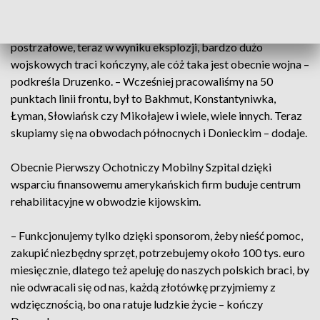
i ataków rakietowych. Podczas tzw. małej wojny w 2014
roku żołnierze w większości przypadków odnosili rany
postrzałowe, teraz w wyniku eksplozji, bardzo dużo
wojskowych traci kończyny, ale cóż taka jest obecnie wojna –
podkreśla Druzenko. – Wcześniej pracowaliśmy na 50
punktach linii frontu, był to Bakhmut, Konstantyniwka,
Łyman, Słowiańsk czy Mikołajew i wiele, wiele innych. Teraz
skupiamy się na obwodach północnych i Donieckim – dodaje.
Obecnie Pierwszy Ochotniczy Mobilny Szpital dzięki
wsparciu finansowemu amerykańskich firm buduje centrum
rehabilitacyjne w obwodzie kijowskim.
– Funkcjonujemy tylko dzięki sponsorom, żeby nieść pomoc,
zakupić niezbędny sprzęt, potrzebujemy około 100 tys. euro
miesięcznie, dlatego też apeluję do naszych polskich braci, by
nie odwracali się od nas, każdą złotówkę przyjmiemy z
wdzięcznością, bo ona ratuje ludzkie życie – kończy