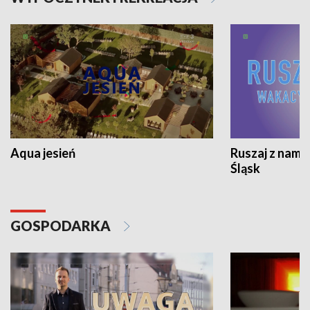
Aqua jesień
Ruszaj z nami
Śląsk
GOSPODARKA