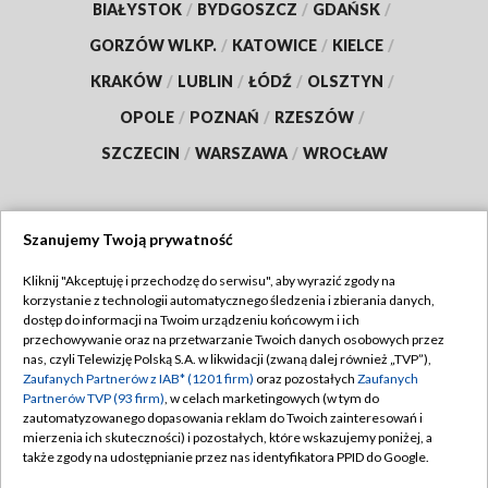
BIAŁYSTOK
/
BYDGOSZCZ
/
GDAŃSK
/
GORZÓW WLKP.
/
KATOWICE
/
KIELCE
/
KRAKÓW
/
LUBLIN
/
ŁÓDŹ
/
OLSZTYN
/
OPOLE
/
POZNAŃ
/
RZESZÓW
/
SZCZECIN
/
WARSZAWA
/
WROCŁAW
Szanujemy Twoją prywatność
Dołącz do nas:
Kliknij "Akceptuję i przechodzę do serwisu", aby wyrazić zgody na
korzystanie z technologii automatycznego śledzenia i zbierania danych,
TVP
dostęp do informacji na Twoim urządzeniu końcowym i ich
Abonament TVP
przechowywanie oraz na przetwarzanie Twoich danych osobowych przez
Regulamin TVP
nas, czyli Telewizję Polską S.A. w likwidacji (zwaną dalej również „TVP”),
Emisja w TVP
Polityka prywatności
Zaufanych Partnerów z IAB* (1201 firm)
oraz pozostałych
Zaufanych
Partnerów TVP (93 firm)
, w celach marketingowych (w tym do
Centrum informacji TVP
Moje zgody
zautomatyzowanego dopasowania reklam do Twoich zainteresowań i
mierzenia ich skuteczności) i pozostałych, które wskazujemy poniżej, a
Naziemna Telewizja Cyfrowa
Pomoc
także zgody na udostępnianie przez nas identyfikatora PPID do Google.
Sklep TVP
Biuro reklamy