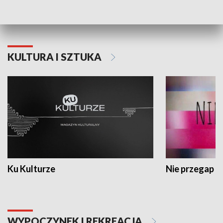
Dlaczego krowa...
Energia Przysz
KULTURA I SZTUKA
Ku Kulturze
Nie przegap
WYPOCZYNEK I REKREACJA