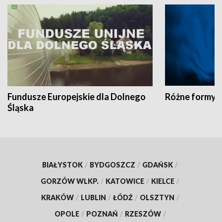
Fundusze Europejskie dla Dolnego
Różne formy t
Śląska
BIAŁYSTOK
/
BYDGOSZCZ
/
GDAŃSK
/
GORZÓW WLKP.
/
KATOWICE
/
KIELCE
/
KRAKÓW
/
LUBLIN
/
ŁÓDŹ
/
OLSZTYN
/
OPOLE
/
POZNAŃ
/
RZESZÓW
/