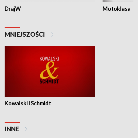
DrajW
Motoklasa
MNIEJSZOŚCI
Kowalski i Schmidt
INNE