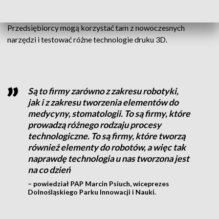
Centrum Druku 3D to pierwsze tego typu miejsce w regionie.
Na co dzień ma za zadanie wspierać firmy z sektora MŚP.
Przedsiębiorcy mogą korzystać tam z nowoczesnych
narzędzi i testować różne technologie druku 3D.
Są to firmy zarówno z zakresu robotyki,
jak i z zakresu tworzenia elementów do
medycyny, stomatologii. To są firmy, które
prowadzą różnego rodzaju procesy
technologiczne. To są firmy, które tworzą
również elementy do robotów, a więc tak
naprawdę technologia u nas tworzona jest
na co dzień
– powiedział PAP Marcin Psiuch, wiceprezes
Dolnośląskiego Parku Innowacji i Nauki.