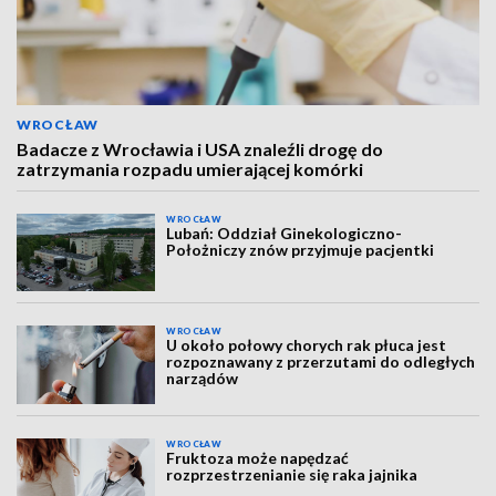
WROCŁAW
Badacze z Wrocławia i USA znaleźli drogę do
zatrzymania rozpadu umierającej komórki
WROCŁAW
Lubań: Oddział Ginekologiczno-
Położniczy znów przyjmuje pacjentki
WROCŁAW
U około połowy chorych rak płuca jest
rozpoznawany z przerzutami do odległych
narządów
WROCŁAW
Fruktoza może napędzać
rozprzestrzenianie się raka jajnika