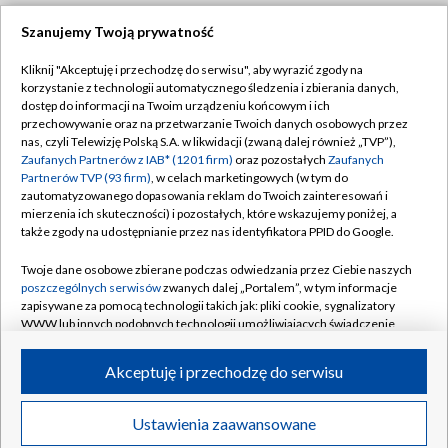
Szanujemy Twoją prywatność
Dołącz do nas:
Kliknij "Akceptuję i przechodzę do serwisu", aby wyrazić zgody na
korzystanie z technologii automatycznego śledzenia i zbierania danych,
TVP
dostęp do informacji na Twoim urządzeniu końcowym i ich
Abonament TVP
przechowywanie oraz na przetwarzanie Twoich danych osobowych przez
Regulamin TVP
nas, czyli Telewizję Polską S.A. w likwidacji (zwaną dalej również „TVP”),
Emisja w TVP
Polityka prywatności
Zaufanych Partnerów z IAB* (1201 firm)
oraz pozostałych
Zaufanych
Partnerów TVP (93 firm)
, w celach marketingowych (w tym do
Centrum informacji TVP
Moje zgody
zautomatyzowanego dopasowania reklam do Twoich zainteresowań i
mierzenia ich skuteczności) i pozostałych, które wskazujemy poniżej, a
Naziemna Telewizja Cyfrowa
Pomoc
także zgody na udostępnianie przez nas identyfikatora PPID do Google.
Sklep TVP
Biuro reklamy
Twoje dane osobowe zbierane podczas odwiedzania przez Ciebie naszych
Rada Programowa
Kontakt
poszczególnych serwisów
zwanych dalej „Portalem”, w tym informacje
zapisywane za pomocą technologii takich jak: pliki cookie, sygnalizatory
System NOS
WWW lub innych podobnych technologii umożliwiających świadczenie
dopasowanych i bezpiecznych usług, personalizację treści oraz reklam,
Informacje o nadawcy
Kanały
udostępnianie funkcji mediów społecznościowych oraz analizowanie
Akceptuję i przechodzę do serwisu
ruchu w Internecie.
Program dla prasy
©2026 Telewizja Polska S.A. w likwidacji
Biuro Reklamy
Twoje dane osobowe zbierane podczas odwiedzania przez Ciebie
Ustawienia zaawansowane
poszczególnych serwisów
na Portalu, takie jak adresy IP, identyfikatory
Ogłoszenie przetargowe