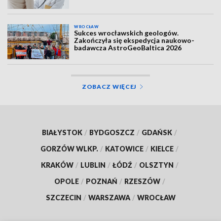
WROCŁAW
Sukces wrocławskich geologów.
Zakończyła się ekspedycja naukowo-
badawcza AstroGeoBaltica 2026
ZOBACZ WIĘCEJ
BIAŁYSTOK
/
BYDGOSZCZ
/
GDAŃSK
/
GORZÓW WLKP.
/
KATOWICE
/
KIELCE
/
KRAKÓW
/
LUBLIN
/
ŁÓDŹ
/
OLSZTYN
/
OPOLE
/
POZNAŃ
/
RZESZÓW
/
SZCZECIN
/
WARSZAWA
/
WROCŁAW