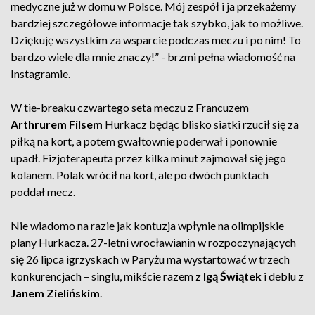
medyczne już w domu w Polsce. Mój zespół i ja przekażemy
bardziej szczegółowe informacje tak szybko, jak to możliwe.
Dziękuję wszystkim za wsparcie podczas meczu i po nim! To
bardzo wiele dla mnie znaczy!” - brzmi pełna wiadomość na
Instagramie.
W tie-breaku czwartego seta meczu z Francuzem
Arthrurem Filsem
Hurkacz będąc blisko siatki rzucił się za
piłką na kort, a potem gwałtownie poderwał i ponownie
upadł. Fizjoterapeuta przez kilka minut zajmował się jego
kolanem. Polak wrócił na kort, ale po dwóch punktach
poddał mecz.
Nie wiadomo na razie jak kontuzja wpłynie na olimpijskie
plany Hurkacza. 27-letni wrocławianin w rozpoczynających
się 26 lipca igrzyskach w Paryżu ma wystartować w trzech
konkurencjach – singlu, mikście razem z
Igą Świątek
i deblu z
Janem Zielińskim
.