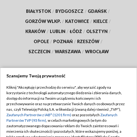
BIAŁYSTOK
/
BYDGOSZCZ
/
GDAŃSK
/
GORZÓW WLKP.
/
KATOWICE
/
KIELCE
/
KRAKÓW
/
LUBLIN
/
ŁÓDŹ
/
OLSZTYN
/
OPOLE
/
POZNAŃ
/
RZESZÓW
/
SZCZECIN
/
WARSZAWA
/
WROCŁAW
Szanujemy Twoją prywatność
Dołącz do nas:
Kliknij "Akceptuję i przechodzę do serwisu", aby wyrazić zgody na
korzystanie z technologii automatycznego śledzenia i zbierania danych,
TVP
dostęp do informacji na Twoim urządzeniu końcowym i ich
Abonament TVP
przechowywanie oraz na przetwarzanie Twoich danych osobowych przez
Regulamin TVP
nas, czyli Telewizję Polską S.A. w likwidacji (zwaną dalej również „TVP”),
Emisja w TVP
Polityka prywatności
Zaufanych Partnerów z IAB* (1201 firm)
oraz pozostałych
Zaufanych
Partnerów TVP (93 firm)
, w celach marketingowych (w tym do
Centrum informacji TVP
Moje zgody
zautomatyzowanego dopasowania reklam do Twoich zainteresowań i
mierzenia ich skuteczności) i pozostałych, które wskazujemy poniżej, a
Naziemna Telewizja Cyfrowa
Pomoc
także zgody na udostępnianie przez nas identyfikatora PPID do Google.