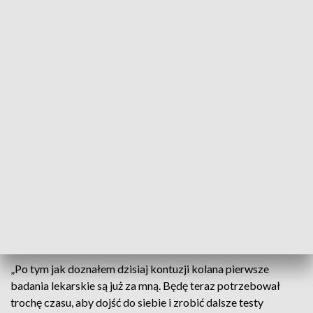
Hubert Hurkacz (fot. PAP/EPA/TIM IRELAND)
„Będę teraz potrzebował trochę czasu, aby dojść
do siebie” – przekazał w mediach
społecznościowych Hubert Hurkacz. Polski
tenisista doznał kontuzji kolana w czwartkowym
meczu 2. rundy Wimbledonu. Jest po pierwszych
badaniach w Londynie, a kolejne przejdzie w Polsce.
„Po tym jak doznałem dzisiaj kontuzji kolana pierwsze
badania lekarskie są już za mną. Będę teraz potrzebował
trochę czasu, aby dojść do siebie i zrobić dalsze testy