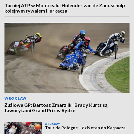
Turniej ATP w Montrealu: Holender van de Zandschulp
kolejnym rywalem Hurkacza
WROCŁAW
Żużlowa GP: Bartosz Zmarzlik i Brady Kurtz są
faworytami Grand Prix w Rydze
WROCŁAW
Tour de Pologne – dziś etap do Karpacza