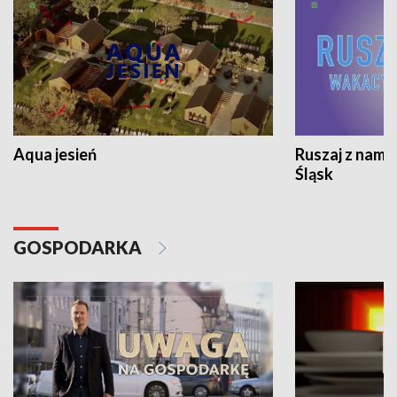
Aqua jesień
Ruszaj z nami
Śląsk
GOSPODARKA