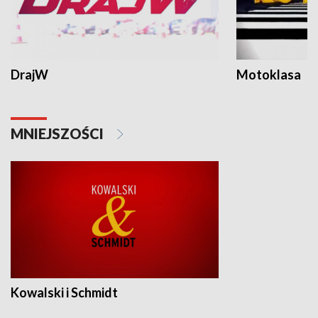
DrajW
Motoklasa
MNIEJSZOŚCI
Kowalski i Schmidt