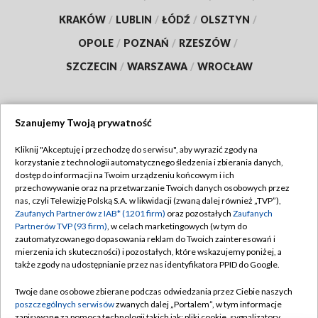
KRAKÓW
/
LUBLIN
/
ŁÓDŹ
/
OLSZTYN
/
OPOLE
/
POZNAŃ
/
RZESZÓW
/
SZCZECIN
/
WARSZAWA
/
WROCŁAW
Szanujemy Twoją prywatność
Dołącz do nas:
Kliknij "Akceptuję i przechodzę do serwisu", aby wyrazić zgody na
korzystanie z technologii automatycznego śledzenia i zbierania danych,
TVP
dostęp do informacji na Twoim urządzeniu końcowym i ich
Abonament TVP
przechowywanie oraz na przetwarzanie Twoich danych osobowych przez
Regulamin TVP
nas, czyli Telewizję Polską S.A. w likwidacji (zwaną dalej również „TVP”),
Emisja w TVP
Polityka prywatności
Zaufanych Partnerów z IAB* (1201 firm)
oraz pozostałych
Zaufanych
Partnerów TVP (93 firm)
, w celach marketingowych (w tym do
Centrum informacji TVP
Moje zgody
zautomatyzowanego dopasowania reklam do Twoich zainteresowań i
mierzenia ich skuteczności) i pozostałych, które wskazujemy poniżej, a
Naziemna Telewizja Cyfrowa
Pomoc
także zgody na udostępnianie przez nas identyfikatora PPID do Google.
Sklep TVP
Biuro reklamy
Twoje dane osobowe zbierane podczas odwiedzania przez Ciebie naszych
Rada Programowa
Kontakt
poszczególnych serwisów
zwanych dalej „Portalem”, w tym informacje
zapisywane za pomocą technologii takich jak: pliki cookie, sygnalizatory