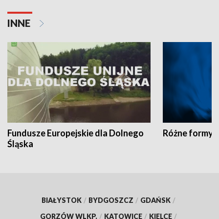
INNE
Fundusze Europejskie dla Dolnego
Różne formy t
Śląska
BIAŁYSTOK
/
BYDGOSZCZ
/
GDAŃSK
/
GORZÓW WLKP.
/
KATOWICE
/
KIELCE
/