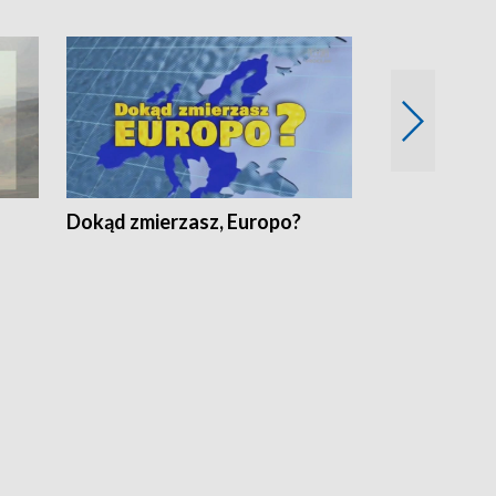
Dokąd zmierzasz, Europo?
Fakty Komen