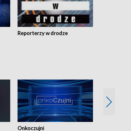
Reporterzy w drodze
Onkoczujni
Recepta na 