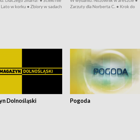
: Dlaczego zmarła? ● Ścieki nie
W wydaniu: Nożownik w areszcie ●
● Lato w korku ● Zbiory w sadach
Zarzuty dla Norberta C. ● Krok do
a kółkiem ● Złoto dla...
obwodnicy ● Miliony na ochronę ●
h ● Mrożonki dla zwierząt
Oddział jak nowy ● Rynek ma być zi
● Inkubator w ognisku ● Rodzic też
pacjent ● Trzeba ratować lekarza
n Dolnośląski
Pogoda