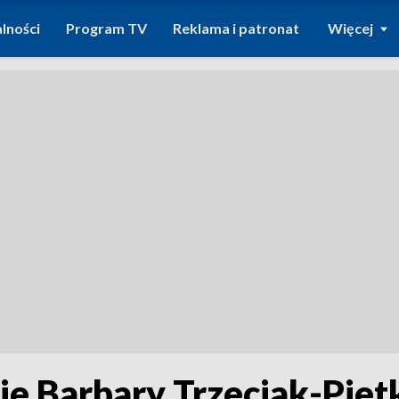
lności
Program TV
Reklama i patronat
Więcej
ie Barbary Trzeciak-Piet