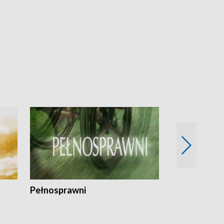
Pełnosprawni
Bezpieczny 