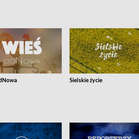
odNowa
Sielskie życie