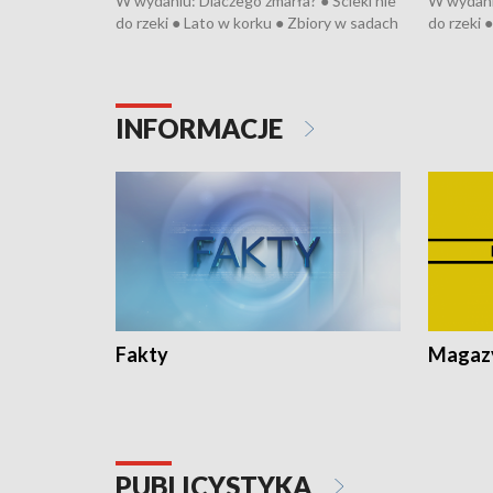
W wydaniu: Dlaczego zmarła? ● Ścieki nie
W wydaniu
do rzeki ● Lato w korku ● Zbiory w sadach
do rzeki 
● Senior za kółkiem ● Złoto dla...
● Senior z
cierpiwych ● Mrożonki dla zwierząt
cierpiwyc
INFORMACJE
Fakty
Magazy
PUBLICYSTYKA