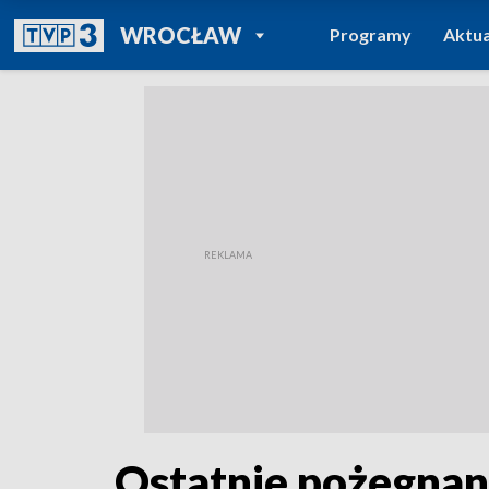
POWRÓT DO
WROCŁAW
Programy
Aktua
TVP REGIONY
Ostatnie pożegnan