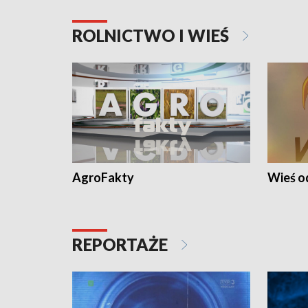
ROLNICTWO I WIEŚ
AgroFakty
Wieś 
REPORTAŻE