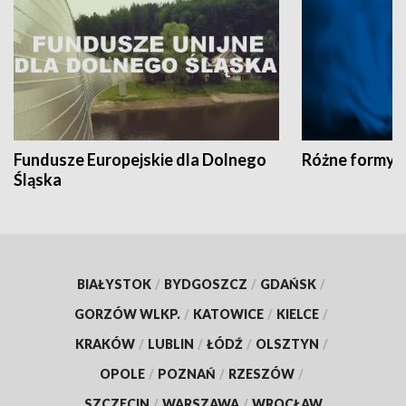
Fundusze Europejskie dla Dolnego
Różne formy t
Śląska
BIAŁYSTOK
/
BYDGOSZCZ
/
GDAŃSK
/
GORZÓW WLKP.
/
KATOWICE
/
KIELCE
/
KRAKÓW
/
LUBLIN
/
ŁÓDŹ
/
OLSZTYN
/
OPOLE
/
POZNAŃ
/
RZESZÓW
/
SZCZECIN
/
WARSZAWA
/
WROCŁAW