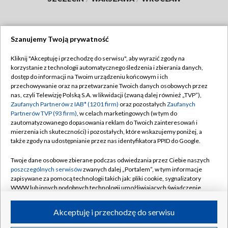
Szanujemy Twoją prywatność
Dołącz do nas:
Kliknij "Akceptuję i przechodzę do serwisu", aby wyrazić zgody na
korzystanie z technologii automatycznego śledzenia i zbierania danych,
TVP
dostęp do informacji na Twoim urządzeniu końcowym i ich
Abonament TVP
przechowywanie oraz na przetwarzanie Twoich danych osobowych przez
Regulamin TVP
nas, czyli Telewizję Polską S.A. w likwidacji (zwaną dalej również „TVP”),
Emisja w TVP
Polityka prywatności
Zaufanych Partnerów z IAB* (1201 firm)
oraz pozostałych
Zaufanych
Partnerów TVP (93 firm)
, w celach marketingowych (w tym do
Centrum informacji TVP
Moje zgody
zautomatyzowanego dopasowania reklam do Twoich zainteresowań i
mierzenia ich skuteczności) i pozostałych, które wskazujemy poniżej, a
Naziemna Telewizja Cyfrowa
Pomoc
także zgody na udostępnianie przez nas identyfikatora PPID do Google.
Sklep TVP
Biuro reklamy
Twoje dane osobowe zbierane podczas odwiedzania przez Ciebie naszych
Rada Programowa
Kontakt
poszczególnych serwisów
zwanych dalej „Portalem”, w tym informacje
zapisywane za pomocą technologii takich jak: pliki cookie, sygnalizatory
System NOS
WWW lub innych podobnych technologii umożliwiających świadczenie
dopasowanych i bezpiecznych usług, personalizację treści oraz reklam,
Informacje o nadawcy
Kanały
udostępnianie funkcji mediów społecznościowych oraz analizowanie
Akceptuję i przechodzę do serwisu
ruchu w Internecie.
Program dla prasy
©2026 Telewizja Polska S.A. w likwidacji