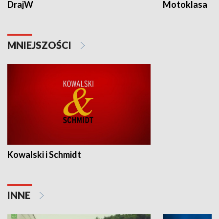
DrajW
Motoklasa
MNIEJSZOŚCI
Kowalski i Schmidt
INNE