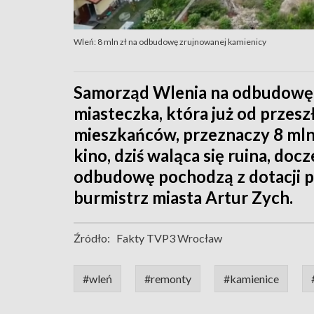
Wleń: 8 mln zł na odbudowę zrujnowanej kamienicy
Samorząd Wlenia na odbudowę 
miasteczka, która już od przesz
mieszkańców, przeznaczy 8 mln 
kino, dziś waląca się ruina, doc
odbudowę pochodzą z dotacji 
burmistrz miasta Artur Zych.
Źródło:
Fakty TVP3 Wrocław
#wleń
#remonty
#kamienice