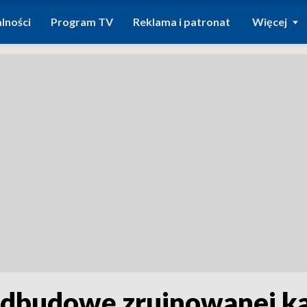
lności
Program TV
Reklama i patronat
Więcej
 odbudowę zrujnowanej k