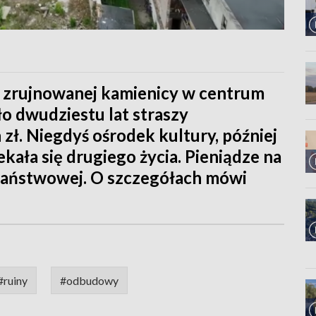
zrujnowanej kamienicy w centrum
ło dwudziestu lat straszy
zł. Niegdyś ośrodek kultury, później
zekała się drugiego życia. Pieniądze na
państwowej. O szczegółach mówi
#ruiny
#odbudowy