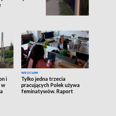
e
WROCŁAW
n i
Tylko jedna trzecia
a w
pracujących Polek używa
ła
feminatywów. Raport
Uniwersytetu SWPS