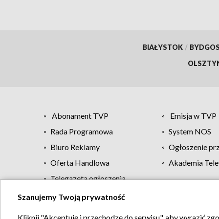
BIAŁYSTOK
/
BYDGO
OLSZTY
Abonament TVP
Emisja w TVP
Rada Programowa
System NOS
Biuro Reklamy
Ogłoszenie pr
Oferta Handlowa
Akademia Tele
Telegazeta ogłoszenia
Szanujemy Twoją prywatność
Regulamin TVP
Kliknij "Akceptuję i przechodzę do serwisu", aby wyrazić zg