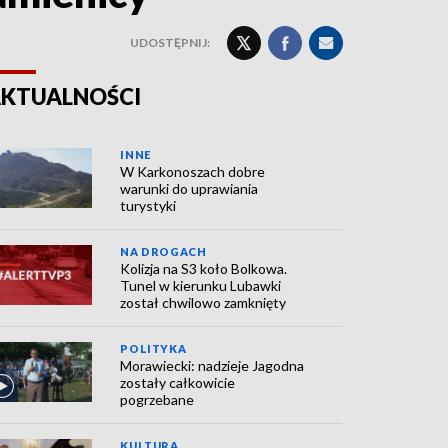
UDOSTĘPNIJ:
KTUALNOŚCI
INNE
W Karkonoszach dobre
warunki do uprawiania
turystyki
NA DROGACH
Kolizja na S3 koło Bolkowa.
Tunel w kierunku Lubawki
został chwilowo zamknięty
POLITYKA
Morawiecki: nadzieje Jagodna
zostały całkowicie
pogrzebane
KULTURA