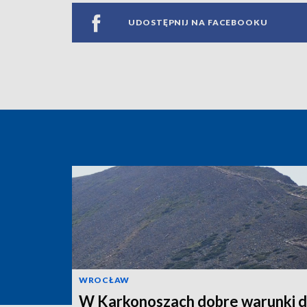
UDOSTĘPNIJ NA FACEBOOKU
WROCŁAW
W Karkonoszach dobre warunki 