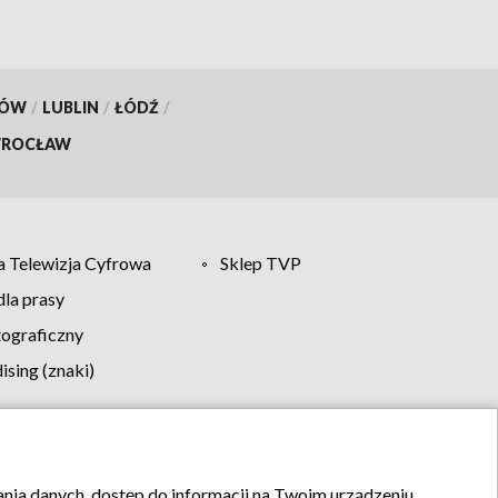
KÓW
/
LUBLIN
/
ŁÓDŹ
/
ROCŁAW
 Telewizja Cyfrowa
Sklep TVP
la prasy
tograficzny
sing (znaki)
klamy
Kontakt
rania danych, dostęp do informacji na Twoim urządzeniu