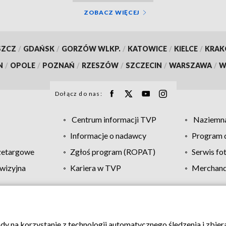
ZOBACZ WIĘCEJ
SZCZ
/
GDAŃSK
/
GORZÓW WLKP.
/
KATOWICE
/
KIELCE
/
KRA
N
/
OPOLE
/
POZNAŃ
/
RZESZÓW
/
SZCZECIN
/
WARSZAWA
/
W
Dołącz do nas:
Centrum informacji TVP
Naziemna
Informacje o nadawcy
Program d
zetargowe
Zgłoś program (ROPAT)
Serwis fo
wizyjna
Kariera w TVP
Merchandi
Polityka prywatności
Moje zgody
Pomoc
Biuro re
ody na korzystanie z technologii automatycznego śledzenia i zbie