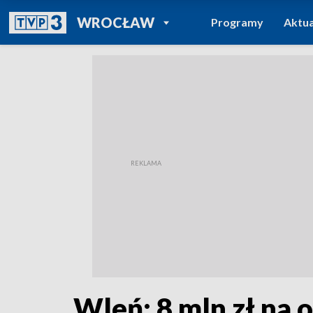
POWRÓT DO
WROCŁAW
Programy
Aktua
TVP REGIONY
Wleń: 8 mln zł na