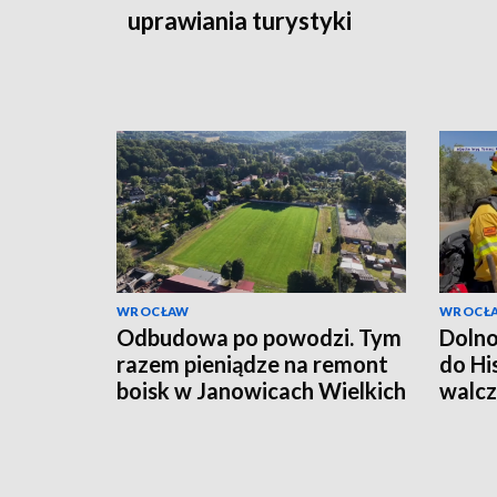
uprawiania turystyki
WROCŁAW
WROCŁ
Odbudowa po powodzi. Tym
Dolno
razem pieniądze na remont
do Hi
boisk w Janowicach Wielkich
walcz
i we Wleniu