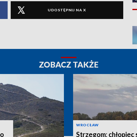
UDOSTĘPNIJ NA X
ZOBACZ TAKŻE
WROCŁAW
do
Strzegom: chłopiec 