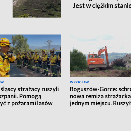
Jest w ciężkim stani
AW
WROCŁAW
śląscy strażacy ruszyli
Boguszów-Gorce: schro
szpanii. Pomogą
nowa remiza strażack
yć z pożarami lasów
jednym miejscu. Ruszy
budowa