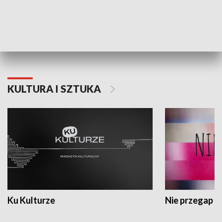
Dlaczego krowa...
Energia Przysz
KULTURA I SZTUKA
Ku Kulturze
Nie przegap