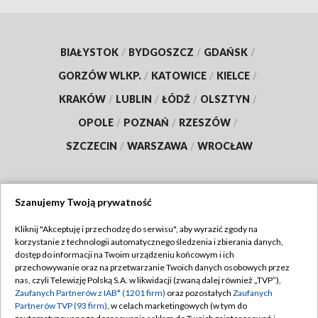
BIAŁYSTOK
/
BYDGOSZCZ
/
GDAŃSK
/
GORZÓW WLKP.
/
KATOWICE
/
KIELCE
/
KRAKÓW
/
LUBLIN
/
ŁÓDŹ
/
OLSZTYN
/
OPOLE
/
POZNAŃ
/
RZESZÓW
/
SZCZECIN
/
WARSZAWA
/
WROCŁAW
Szanujemy Twoją prywatność
Dołącz do nas:
Kliknij "Akceptuję i przechodzę do serwisu", aby wyrazić zgody na
korzystanie z technologii automatycznego śledzenia i zbierania danych,
TVP
dostęp do informacji na Twoim urządzeniu końcowym i ich
Abonament TVP
przechowywanie oraz na przetwarzanie Twoich danych osobowych przez
Regulamin TVP
nas, czyli Telewizję Polską S.A. w likwidacji (zwaną dalej również „TVP”),
Emisja w TVP
Polityka prywatności
Zaufanych Partnerów z IAB* (1201 firm)
oraz pozostałych
Zaufanych
Partnerów TVP (93 firm)
, w celach marketingowych (w tym do
Centrum informacji TVP
Moje zgody