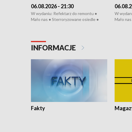
06.08.2026 - 21:30
06.08.2
W wydaniu: Refektarz do remontu ●
W wydani
Mało nas ● Sterroryzowane osiedle ●
Mało nas 
Fatalny remont ● Kosztowna ptasia grypa
Sterrory
● Nowa Ruska ● Pociągiem na lotnisko ●
ptasia gr
Koniec upałów ● Kraksa na Tour de
Nowa Rus
Pologne
Koniec u
INFORMACJE
Fakty
Magazy