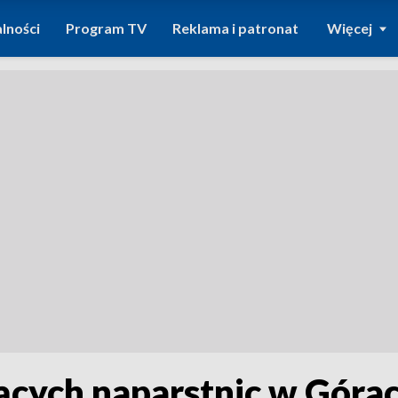
lności
Program TV
Reklama i patronat
Więcej
ących naparstnic w Góra