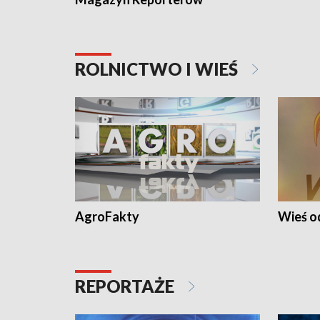
ROLNICTWO I WIEŚ
AgroFakty
Wieś 
REPORTAŻE