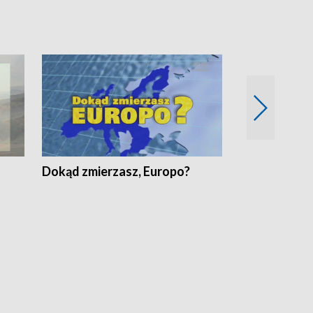
Dokąd zmierzasz, Europo?
Fakty Komen