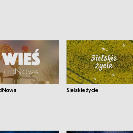
odNowa
Sielskie życie