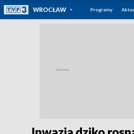
POWRÓT DO
WROCŁAW
Programy
Aktua
TVP REGIONY
Inwazja dziko rosn