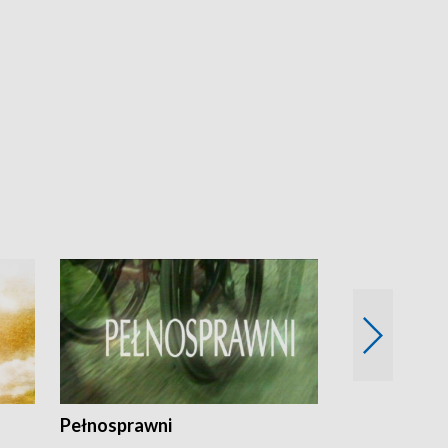
Pełnosprawni
Bezpieczny 