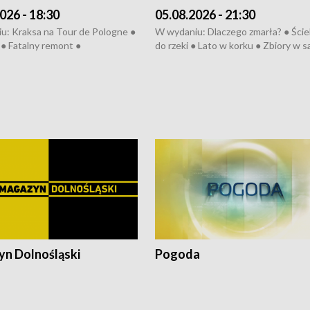
026 - 18:30
05.08.2026 - 21:30
u: Kraksa na Tour de Pologne ●
W wydaniu: Dlaczego zmarła? ● Ściek
● Fatalny remont ●
do rzeki ● Lato w korku ● Zbiory w 
zowane osiedle ● Kosztowna
● Senior za kółkiem ● Złoto dla...
ypa ● Pociągiem na lotnisko ●
cierpiwych ● Mrożonki dla zwierząt
ka ● Refektarz do remontu ●
pałów
n Dolnośląski
Pogoda