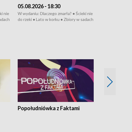
05.08.2026 - 18:30
04.08.2026 - 
i nie
W wydaniu: Dlaczego zmarła? ● Ścieki nie
W wydaniu: Nożo
sadach
do rzeki ● Lato w korku ● Zbiory w sadach
Zarzuty dla Norb
● Senior za kółkiem ● Złoto dla...
obwodnicy ● Mili
cierpiwych ● Mrożonki dla zwierząt
Oddział jak nowy
● Inkubator w og
pacjent ● Trzeba
Popołudniówka z Faktami
Z Unią na Ty