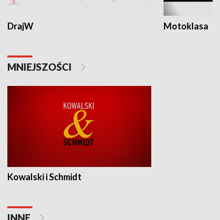
DrajW
Motoklasa
MNIEJSZOŚCI
Kowalski i Schmidt
INNE