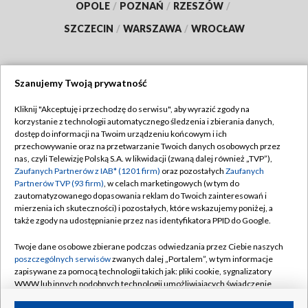
OPOLE
/
POZNAŃ
/
RZESZÓW
/
SZCZECIN
/
WARSZAWA
/
WROCŁAW
Szanujemy Twoją prywatność
Dołącz do nas:
Kliknij "Akceptuję i przechodzę do serwisu", aby wyrazić zgody na
korzystanie z technologii automatycznego śledzenia i zbierania danych,
TVP
dostęp do informacji na Twoim urządzeniu końcowym i ich
Abonament TVP
przechowywanie oraz na przetwarzanie Twoich danych osobowych przez
Regulamin TVP
nas, czyli Telewizję Polską S.A. w likwidacji (zwaną dalej również „TVP”),
Emisja w TVP
Polityka prywatności
Zaufanych Partnerów z IAB* (1201 firm)
oraz pozostałych
Zaufanych
Partnerów TVP (93 firm)
, w celach marketingowych (w tym do
Centrum informacji TVP
Moje zgody
zautomatyzowanego dopasowania reklam do Twoich zainteresowań i
mierzenia ich skuteczności) i pozostałych, które wskazujemy poniżej, a
Naziemna Telewizja Cyfrowa
Pomoc
także zgody na udostępnianie przez nas identyfikatora PPID do Google.
Sklep TVP
Biuro reklamy
Twoje dane osobowe zbierane podczas odwiedzania przez Ciebie naszych
Rada Programowa
Kontakt
poszczególnych serwisów
zwanych dalej „Portalem”, w tym informacje
zapisywane za pomocą technologii takich jak: pliki cookie, sygnalizatory
System NOS
WWW lub innych podobnych technologii umożliwiających świadczenie
dopasowanych i bezpiecznych usług, personalizację treści oraz reklam,
Informacje o nadawcy
Kanały