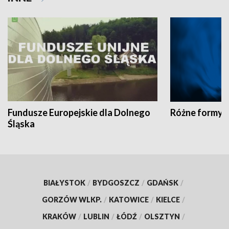
Fundusze Europejskie dla Dolnego
Różne formy t
Śląska
BIAŁYSTOK
/
BYDGOSZCZ
/
GDAŃSK
/
GORZÓW WLKP.
/
KATOWICE
/
KIELCE
/
KRAKÓW
/
LUBLIN
/
ŁÓDŹ
/
OLSZTYN
/