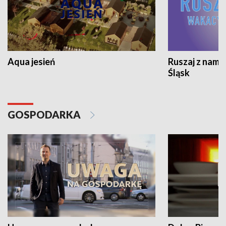
Aqua jesień
Ruszaj z nami
Śląsk
GOSPODARKA