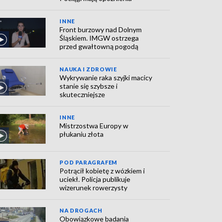
INNE
Front burzowy nad Dolnym
Śląskiem. IMGW ostrzega
przed gwałtowną pogodą
NAUKA I ZDROWIE
Wykrywanie raka szyjki macicy
stanie się szybsze i
skuteczniejsze
INNE
Mistrzostwa Europy w
płukaniu złota
POD PARAGRAFEM
Potrącił kobietę z wózkiem i
uciekł. Policja publikuje
wizerunek rowerzysty
NA DROGACH
Obowiązkowe badania