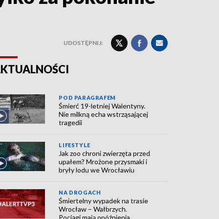
UDOSTĘPNIJ:
KTUALNOŚCI
POD PARAGRAFEM
Śmierć 19-letniej Walentyny.
Nie milkną echa wstrząsającej
tragedii
LIFESTYLE
Jak zoo chroni zwierzęta przed
upałem? Mrożone przysmaki i
bryły lodu we Wrocławiu
NA DROGACH
Śmiertelny wypadek na trasie
Wrocław – Wałbrzych.
Pociągi mają opóźnienia