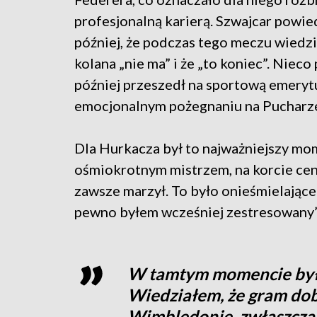
profesjonalną karierą. Szwajcar powie
później, że podczas tego meczu wiedzia
kolana „nie ma” i że „to koniec”. Nieco
później przeszedł na sportową emeryt
emocjonalnym pożegnaniu na Pucharze
Dla Hurkacza był to najważniejszy mom
ośmiokrotnym mistrzem, na korcie ce
zawsze marzył. To było onieśmielające
pewno byłem wcześniej zestresowany”
W tamtym momencie byłe
Wiedziałem, że gram dob
Wimbledonie, zwłaszcza