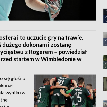
fera i to uczucie gry na trawie.
oś dużego dokonam i zostanę
wycięstwu z Rogerem – powiedział
 przed startem w Wimbledonie w
o się głośno
okonał
. Na wyniku w
otne
rat z