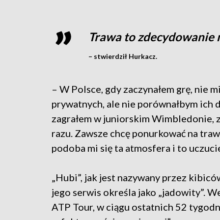
Trawa to zdecydowanie 
– stwierdził Hurkacz.
– W Polsce, gdy zaczynałem grę, nie 
prywatnych, ale nie porównałbym ich
zagrałem w juniorskim Wimbledonie, 
razu. Zawsze chcę ponurkować na traw
podoba mi się ta atmosfera i to uczuci
„Hubi”, jak jest nazywany przez kibicó
jego serwis określa jako „jadowity”. W
ATP Tour, w ciągu ostatnich 52 tygodn