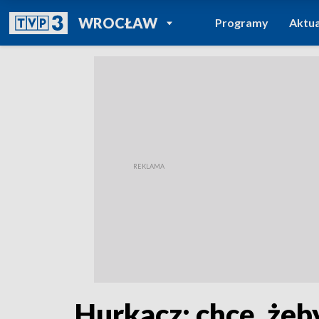
POWRÓT DO
WROCŁAW
Programy
Aktua
TVP REGIONY
Hurkacz: chcę, żeb