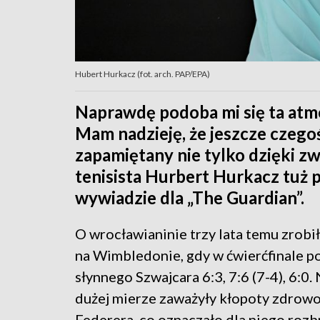
Hubert Hurkacz (fot. arch. PAP/EPA)
Naprawdę podoba mi się ta atmos
Mam nadzieję, że jeszcze czeg
zapamiętany nie tylko dzięki z
tenisista Hurbert Hurkacz tuż
wywiadzie dla „The Guardian”.
O wrocławianinie trzy lata temu zrobił
na Wimbledonie, gdy w ćwierćfinale p
słynnego Szwajcara 6:3, 7:6 (7-4), 6:0
dużej mierze zaważyły kłopoty zdrow
Federera, co oznaczało dla niego rozb