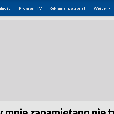
lności
Program TV
Reklama i patronat
Więcej
y mnie zapamiętano nie t