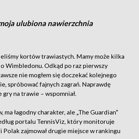
moja ulubiona nawierzchnia
mieliśmy kortów trawiastych. Mamy może kilka
 do Wimbledonu. Odkąd po raz pierwszy
zawsze nie mogłem się doczekać kolejnego
ie, spróbować fajnych zagrań. Naprawdę
e gry na trawie – wspomniał.
w, ma łagodny charakter, ale „The Guardian”
edług portalu TennisViz, który monitoruje
i Polak zajmował drugie miejsce w rankingu