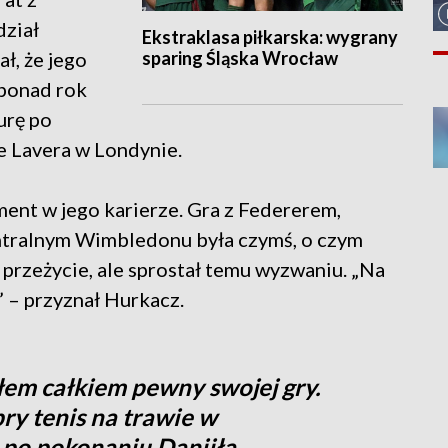
dział
Ekstraklasa piłkarska: wygrany
sparing Śląska Wrocław
ł, że jego
 ponad rok
urę po
 Lavera w Londynie.
ent w jego karierze. Gra z Federerem,
ntralnym Wimbledonu była czymś, o czym
 przeżycie, ale sprostał temu wyzwaniu. „Na
 – przyznał Hurkacz.
m całkiem pewny swojej gry.
ry tenis na trawie w
 po pokonaniu Daniiła