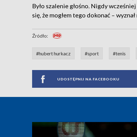
Było szalenie głośno. Nigdy wcześniej
się, że mogłem tego dokonać – wyznał
Źródło:
#hubert hurkacz
#sport
#tenis
UDOSTĘPNIJ NA FACEBOOKU