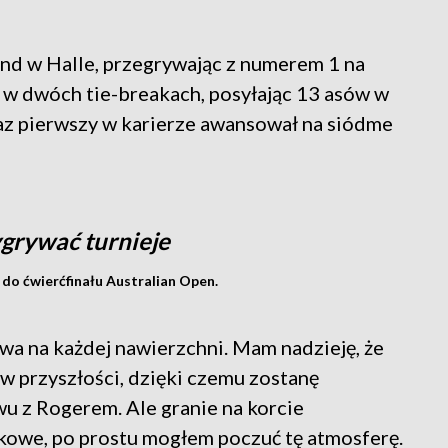
end w Halle, przegrywając z numerem 1 na
w dwóch tie-breakach, posyłając 13 asów w
 raz pierwszy w karierze awansował na siódme
grywać turnieje
 do ćwierćfinału Australian Open.
a na każdej nawierzchni. Mam nadzieję, że
 w przyszłości, dzięki czemu zostanę
wu z Rogerem. Ale granie na korcie
kowe, po prostu mogłem poczuć tę atmosferę.