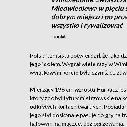
Miedwiediewa w pięciu s
dobrym miejscu i po prost
wszystko i rywalizować
– dodał.
Polski tenisista potwierdził, że jako 
jego idolem. Wygrał wiele razy w Wimb
wyjątkowym korcie była czymś, co zaws
Mierzący 196 cm wzrostu Hurkacz jes
który zdobył tytuły mistrzowskie na k
odkrytych kortach twardych. Posiada j
jego styl doskonale pasuje do gry na t
halowym, na mączce, bez ogrzewania.