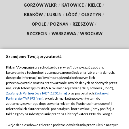
GORZÓW WLKP.
/
KATOWICE
/
KIELCE
/
KRAKÓW
/
LUBLIN
/
ŁÓDŹ
/
OLSZTYN
/
OPOLE
/
POZNAŃ
/
RZESZÓW
/
SZCZECIN
/
WARSZAWA
/
WROCŁAW
Szanujemy Twoją prywatność
Dołącz do nas:
Kliknij "Akceptuję i przechodzę do serwisu", aby wyrazić zgody na
korzystanie z technologii automatycznego śledzenia i zbierania danych,
TVP
dostęp do informacji na Twoim urządzeniu końcowym i ich
Abonament TVP
przechowywanie oraz na przetwarzanie Twoich danych osobowych przez
Regulamin TVP
nas, czyli Telewizję Polską S.A. w likwidacji (zwaną dalej również „TVP”),
Emisja w TVP
Polityka prywatności
Zaufanych Partnerów z IAB* (1201 firm)
oraz pozostałych
Zaufanych
Partnerów TVP (93 firm)
, w celach marketingowych (w tym do
Centrum informacji TVP
Moje zgody
zautomatyzowanego dopasowania reklam do Twoich zainteresowań i
mierzenia ich skuteczności) i pozostałych, które wskazujemy poniżej, a
Naziemna Telewizja Cyfrowa
Pomoc
także zgody na udostępnianie przez nas identyfikatora PPID do Google.
Sklep TVP
Biuro reklamy
Twoje dane osobowe zbierane podczas odwiedzania przez Ciebie naszych