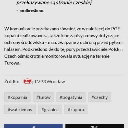
przekazywane są stronie czeskiej
– podkreślono.
W komunikacie przekazano również, że w należącej do PGE
kopalni realizowane są także inne zapisy umowy dotyczące
ochrony środowiska – m.in. związane z ochroną przed pyłem i
hałasem. Podkreślono, że do tej pory przedstawiciele Polski i
Czech ośmiokrotnie monitorowała sytuację na terenie
Turowa.
Źródło:
; TVP3 Wrocław
#kopalnia
#turów
#bogatynia
#czechy
#wał ziemny
#granica
#zapora