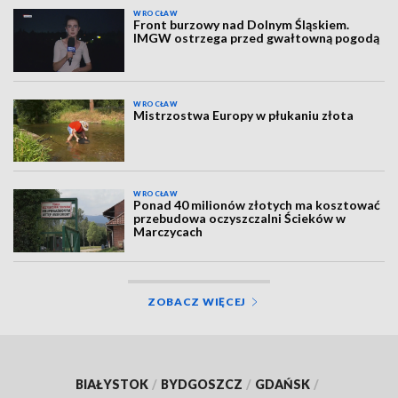
WROCŁAW
Front burzowy nad Dolnym Śląskiem.
IMGW ostrzega przed gwałtowną pogodą
WROCŁAW
Mistrzostwa Europy w płukaniu złota
WROCŁAW
Ponad 40 milionów złotych ma kosztować
przebudowa oczyszczalni Ścieków w
Marczycach
ZOBACZ WIĘCEJ
BIAŁYSTOK
/
BYDGOSZCZ
/
GDAŃSK
/