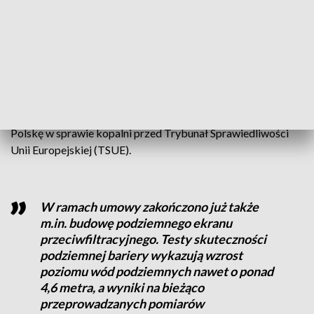
klon pospolity, lipę drobno i szerokolistną, a także mniejsze
krzewy. Wał ma zasłonić widok na turoszowski kompleks
energetyczny.
Spółka przypomniała, że budowa wału była jednym z
postulatów ze strony czeskiej. Porozumienie zawarto w
lutym 2022 roku, wcześniej Republika Czeska pozwała
Polskę w sprawie kopalni przed Trybunał Sprawiedliwości
Unii Europejskiej (TSUE).
W ramach umowy zakończono już także
m.in. budowę podziemnego ekranu
przeciwfiltracyjnego. Testy skuteczności
podziemnej bariery wykazują wzrost
poziomu wód podziemnych nawet o ponad
4,6 metra, a wyniki na bieżąco
przeprowadzanych pomiarów