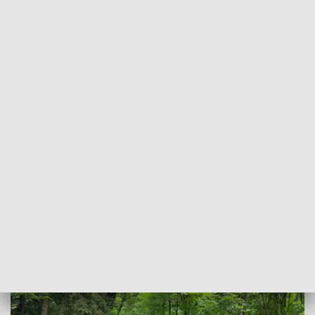
POWRÓT DO
WROCŁAW
TVP REGIONY
Po latach oczekiwań – remont drogi
powiatowej z Podgórzyna do Sosnówki
2024-06-26
FAKTY, danbar