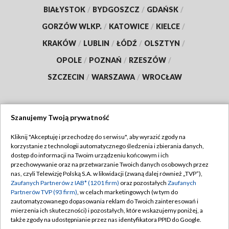
BIAŁYSTOK
/
BYDGOSZCZ
/
GDAŃSK
/
GORZÓW WLKP.
/
KATOWICE
/
KIELCE
/
KRAKÓW
/
LUBLIN
/
ŁÓDŹ
/
OLSZTYN
/
OPOLE
/
POZNAŃ
/
RZESZÓW
/
SZCZECIN
/
WARSZAWA
/
WROCŁAW
Szanujemy Twoją prywatność
Dołącz do nas:
Kliknij "Akceptuję i przechodzę do serwisu", aby wyrazić zgody na
korzystanie z technologii automatycznego śledzenia i zbierania danych,
TVP
dostęp do informacji na Twoim urządzeniu końcowym i ich
Abonament TVP
przechowywanie oraz na przetwarzanie Twoich danych osobowych przez
Regulamin TVP
nas, czyli Telewizję Polską S.A. w likwidacji (zwaną dalej również „TVP”),
Emisja w TVP
Polityka prywatności
Zaufanych Partnerów z IAB* (1201 firm)
oraz pozostałych
Zaufanych
Partnerów TVP (93 firm)
, w celach marketingowych (w tym do
Centrum informacji TVP
Moje zgody
zautomatyzowanego dopasowania reklam do Twoich zainteresowań i
mierzenia ich skuteczności) i pozostałych, które wskazujemy poniżej, a
Naziemna Telewizja Cyfrowa
Pomoc
także zgody na udostępnianie przez nas identyfikatora PPID do Google.