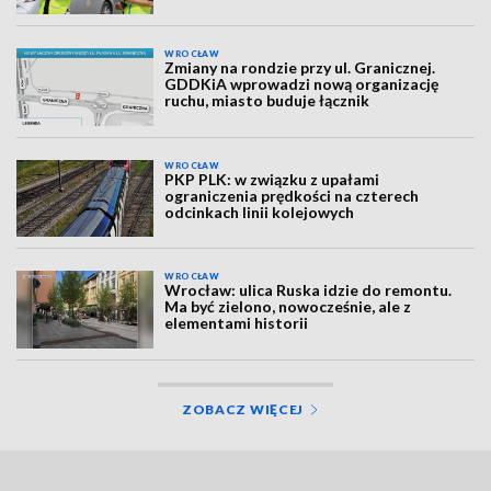
WROCŁAW
Zmiany na rondzie przy ul. Granicznej.
GDDKiA wprowadzi nową organizację
ruchu, miasto buduje łącznik
WROCŁAW
PKP PLK: w związku z upałami
ograniczenia prędkości na czterech
odcinkach linii kolejowych
WROCŁAW
Wrocław: ulica Ruska idzie do remontu.
Ma być zielono, nowocześnie, ale z
elementami historii
ZOBACZ WIĘCEJ