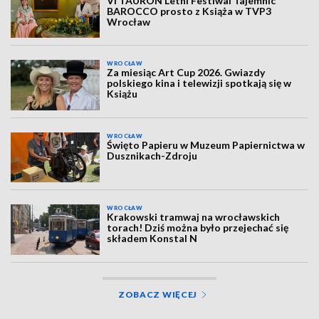
VI TAURON Letni Festiwal Tajemnic
BAROCCO prosto z Książa w TVP3
Wrocław
WROCŁAW
Za miesiąc Art Cup 2026. Gwiazdy
polskiego kina i telewizji spotkają się w
Książu
WROCŁAW
Święto Papieru w Muzeum Papiernictwa w
Dusznikach-Zdroju
WROCŁAW
Krakowski tramwaj na wrocławskich
torach! Dziś można było przejechać się
składem Konstal N
ZOBACZ WIĘCEJ