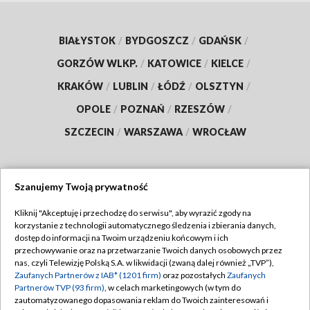
BIAŁYSTOK
/
BYDGOSZCZ
/
GDAŃSK
/
GORZÓW WLKP.
/
KATOWICE
/
KIELCE
/
KRAKÓW
/
LUBLIN
/
ŁÓDŹ
/
OLSZTYN
/
OPOLE
/
POZNAŃ
/
RZESZÓW
/
SZCZECIN
/
WARSZAWA
/
WROCŁAW
Szanujemy Twoją prywatność
Dołącz do nas:
Kliknij "Akceptuję i przechodzę do serwisu", aby wyrazić zgody na
korzystanie z technologii automatycznego śledzenia i zbierania danych,
TVP
dostęp do informacji na Twoim urządzeniu końcowym i ich
Abonament TVP
przechowywanie oraz na przetwarzanie Twoich danych osobowych przez
Regulamin TVP
nas, czyli Telewizję Polską S.A. w likwidacji (zwaną dalej również „TVP”),
Emisja w TVP
Polityka prywatności
Zaufanych Partnerów z IAB* (1201 firm)
oraz pozostałych
Zaufanych
Partnerów TVP (93 firm)
, w celach marketingowych (w tym do
Centrum informacji TVP
Moje zgody
zautomatyzowanego dopasowania reklam do Twoich zainteresowań i