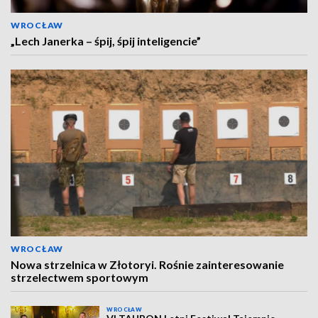
WROCŁAW
„Lech Janerka – śpij, śpij inteligencie”
WROCŁAW
Nowa strzelnica w Złotoryi. Rośnie zainteresowanie
strzelectwem sportowym
WROCŁAW