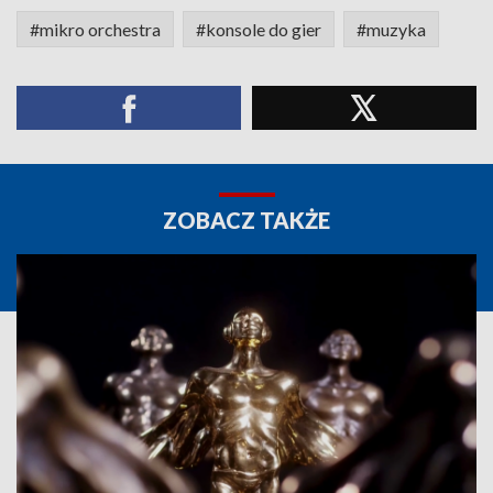
#mikro orchestra
#konsole do gier
#muzyka
ZOBACZ TAKŻE