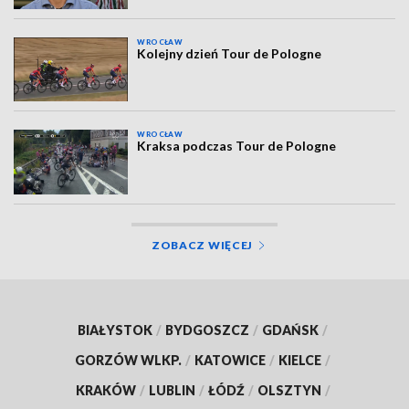
WROCŁAW
Kolejny dzień Tour de Pologne
WROCŁAW
Kraksa podczas Tour de Pologne
ZOBACZ WIĘCEJ
BIAŁYSTOK
/
BYDGOSZCZ
/
GDAŃSK
/
GORZÓW WLKP.
/
KATOWICE
/
KIELCE
/
KRAKÓW
/
LUBLIN
/
ŁÓDŹ
/
OLSZTYN
/