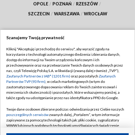
OPOLE
/
POZNAŃ
/
RZESZÓW
/
SZCZECIN
/
WARSZAWA
/
WROCŁAW
Szanujemy Twoją prywatność
Dołącz do nas:
Kliknij "Akceptuję i przechodzę do serwisu", aby wyrazić zgody na
korzystanie z technologii automatycznego śledzenia i zbierania danych,
TVP
dostęp do informacji na Twoim urządzeniu końcowym i ich
Abonament TVP
przechowywanie oraz na przetwarzanie Twoich danych osobowych przez
Regulamin TVP
nas, czyli Telewizję Polską S.A. w likwidacji (zwaną dalej również „TVP”),
Emisja w TVP
Polityka prywatności
Zaufanych Partnerów z IAB* (1201 firm)
oraz pozostałych
Zaufanych
Partnerów TVP (93 firm)
, w celach marketingowych (w tym do
Centrum informacji TVP
Moje zgody
zautomatyzowanego dopasowania reklam do Twoich zainteresowań i
mierzenia ich skuteczności) i pozostałych, które wskazujemy poniżej, a
Naziemna Telewizja Cyfrowa
Pomoc
także zgody na udostępnianie przez nas identyfikatora PPID do Google.
Sklep TVP
Biuro reklamy
Twoje dane osobowe zbierane podczas odwiedzania przez Ciebie naszych
Rada Programowa
Kontakt
poszczególnych serwisów
zwanych dalej „Portalem”, w tym informacje
zapisywane za pomocą technologii takich jak: pliki cookie, sygnalizatory
System NOS
WWW lub innych podobnych technologii umożliwiających świadczenie
dopasowanych i bezpiecznych usług, personalizację treści oraz reklam,
Informacje o nadawcy
Kanały