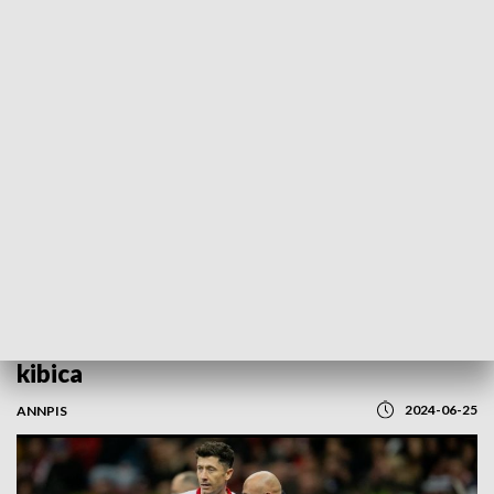
POWRÓT DO
WROCŁAW
TVP REGIONY
Ostatni mecz naszej drużyny w strefach
kibica
2024-06-25
ANNPIS