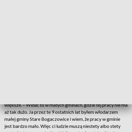
przedsiębiorcach, których często nie stać na postawienie
własnej hali bądź nie mają na to czasu.
– Dzisiaj też widzimy tę dywersyfikację źródeł
produkcyjnych. Widzimy łańcuchy dostaw, które czasem są
zaburzone i przedsiębiorców którzy świetnie na to reagują.
Także mamy przedsiębiorców z branży spożywczej, mamy
przedsiębiorców z branży automotive, z branży takiej
chemicznej – mówi Mariusz Tomczak, dyrektor zarządzający
Wałbrzyskiej Specjalnej Strefy Ekonomicznej „Invest-Park”.
Pracę na terenie WSSE „Invest-Park” znalazło ponad 51
tysięcy osób. Jak mówią lokalni politycy, stwarza to ogromną
szansę szczególnie w małych gminach, gdzie bezrobocie jest
większe. – Widać to w małych gminach, gdzie tej pracy nie ma
aż tak dużo. Ja przez te 9 ostatnich lat byłem włodarzem
małej gminy Stare Bogaczowice i wiem, że pracy w gminie
jest bardzo mało. Więc ci ludzie muszą niestety albo stety