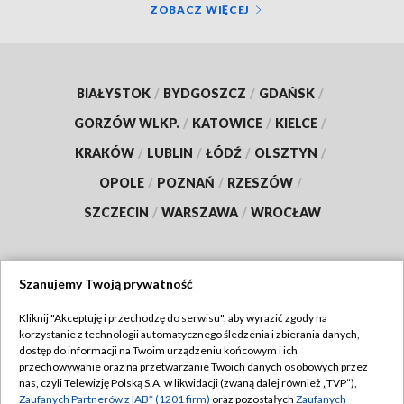
ZOBACZ WIĘCEJ
BIAŁYSTOK
/
BYDGOSZCZ
/
GDAŃSK
/
GORZÓW WLKP.
/
KATOWICE
/
KIELCE
/
KRAKÓW
/
LUBLIN
/
ŁÓDŹ
/
OLSZTYN
/
OPOLE
/
POZNAŃ
/
RZESZÓW
/
SZCZECIN
/
WARSZAWA
/
WROCŁAW
Szanujemy Twoją prywatność
Dołącz do nas:
Kliknij "Akceptuję i przechodzę do serwisu", aby wyrazić zgody na
korzystanie z technologii automatycznego śledzenia i zbierania danych,
TVP
dostęp do informacji na Twoim urządzeniu końcowym i ich
Abonament TVP
przechowywanie oraz na przetwarzanie Twoich danych osobowych przez
Regulamin TVP
nas, czyli Telewizję Polską S.A. w likwidacji (zwaną dalej również „TVP”),
Emisja w TVP
Polityka prywatności
Zaufanych Partnerów z IAB* (1201 firm)
oraz pozostałych
Zaufanych