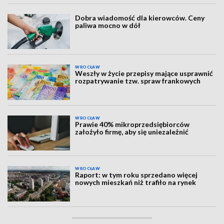
Dobra wiadomość dla kierowców. Ceny
paliwa mocno w dół
WROCŁAW
Weszły w życie przepisy mające usprawnić
rozpatrywanie tzw. spraw frankowych
WROCŁAW
Prawie 40% mikroprzedsiębiorców
założyło firmę, aby się uniezależnić
WROCŁAW
Raport: w tym roku sprzedano więcej
nowych mieszkań niż trafiło na rynek