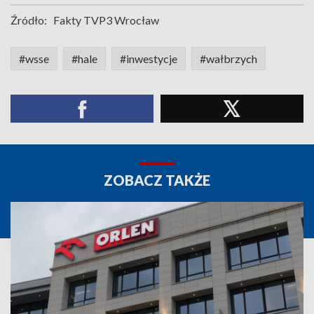
Źródło:
Fakty TVP3 Wrocław
#wsse
#hale
#inwestycje
#wałbrzych
ZOBACZ TAKŻE