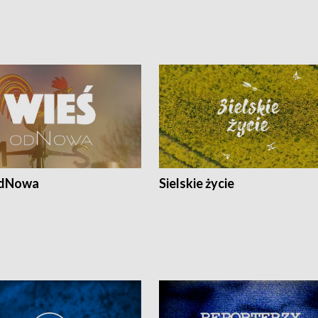
odNowa
Sielskie życie