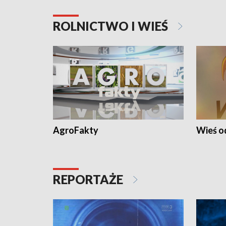
ROLNICTWO I WIEŚ
AgroFakty
Wieś 
REPORTAŻE