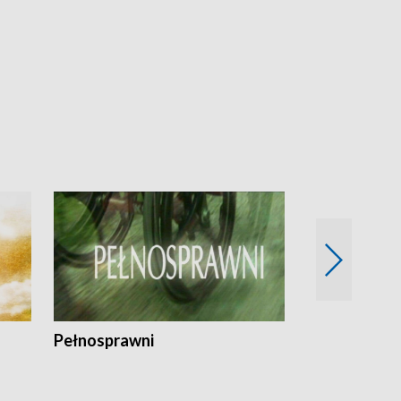
Pełnosprawni
Bezpieczny 