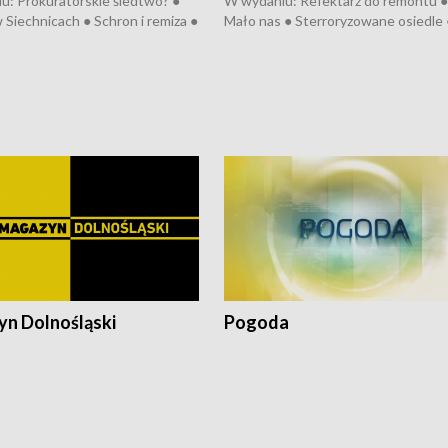
u: Prokuratorskie śledtwo? ●
W wydaniu: Refektarz do remontu ●
 Siechnicach ● Schron i remiza ●
Mało nas ● Sterroryzowane osiedle 
Morawiecki we Wrocławiu ● 81.
Fatalny remont ● Kosztowna ptasia
iędzynarodowego Festiwalu
● Nowa Ruska ● Pociągiem na lotnis
skiego ● Na pomoc Hiszpanom
Koniec upałów ● Kraksa na Tour de
wa po powodzi ● Filmowy
Pologne
z
n Dolnośląski
Pogoda