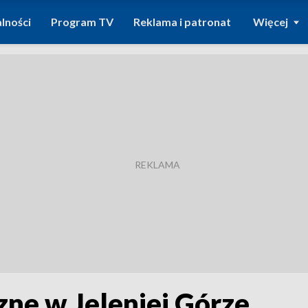
lności
Program TV
Reklama i patronat
Więcej
zne w Jeleniej Górze