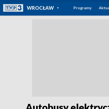
POWRÓT DO
WROCŁAW
Programy
Aktua
TVP REGIONY
Autobusy elektryc