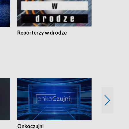
Reporterzy w drodze
Onkoczujni
Recepta na 