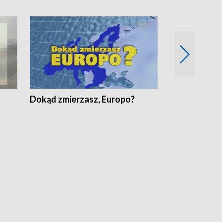
Dokąd zmierzasz, Europo?
Fakty Komen