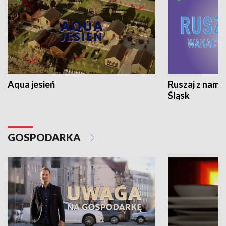
Aqua jesień
Ruszaj z nami
Śląsk
GOSPODARKA