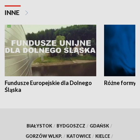
INNE
Fundusze Europejskie dla Dolnego
Różne formy t
Śląska
BIAŁYSTOK
/
BYDGOSZCZ
/
GDAŃSK
/
GORZÓW WLKP.
/
KATOWICE
/
KIELCE
/