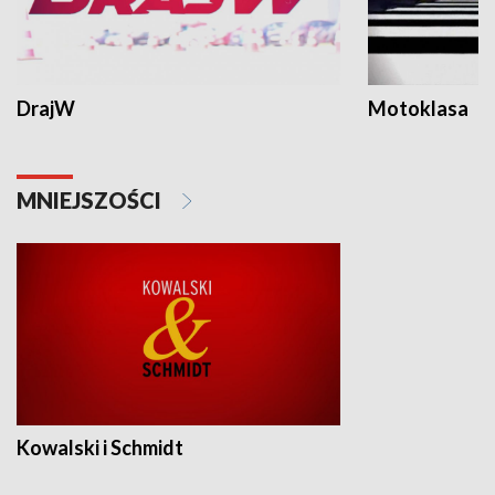
DrajW
Motoklasa
MNIEJSZOŚCI
Kowalski i Schmidt