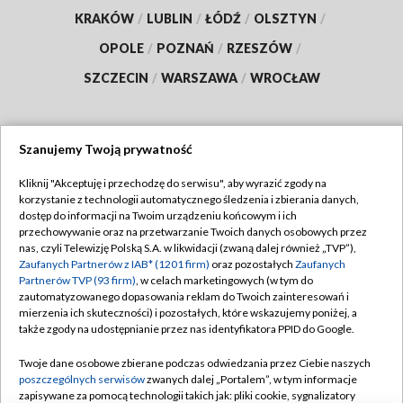
KRAKÓW
/
LUBLIN
/
ŁÓDŹ
/
OLSZTYN
/
OPOLE
/
POZNAŃ
/
RZESZÓW
/
SZCZECIN
/
WARSZAWA
/
WROCŁAW
Szanujemy Twoją prywatność
Dołącz do nas:
Kliknij "Akceptuję i przechodzę do serwisu", aby wyrazić zgody na
korzystanie z technologii automatycznego śledzenia i zbierania danych,
TVP
dostęp do informacji na Twoim urządzeniu końcowym i ich
Abonament TVP
przechowywanie oraz na przetwarzanie Twoich danych osobowych przez
Regulamin TVP
nas, czyli Telewizję Polską S.A. w likwidacji (zwaną dalej również „TVP”),
Emisja w TVP
Polityka prywatności
Zaufanych Partnerów z IAB* (1201 firm)
oraz pozostałych
Zaufanych
Partnerów TVP (93 firm)
, w celach marketingowych (w tym do
Centrum informacji TVP
Moje zgody
zautomatyzowanego dopasowania reklam do Twoich zainteresowań i
mierzenia ich skuteczności) i pozostałych, które wskazujemy poniżej, a
Naziemna Telewizja Cyfrowa
Pomoc
także zgody na udostępnianie przez nas identyfikatora PPID do Google.
Sklep TVP
Biuro reklamy
Twoje dane osobowe zbierane podczas odwiedzania przez Ciebie naszych
Rada Programowa
Kontakt
poszczególnych serwisów
zwanych dalej „Portalem”, w tym informacje
zapisywane za pomocą technologii takich jak: pliki cookie, sygnalizatory