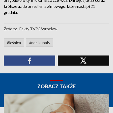
przypadło w tym roku na 20 czerwca. Dni będą teraz coraz
krótsze aż do przesilenia zimowego, które nastąpi 21
grudnia.
Źródło:
Fakty TVP3 Wrocław
#leśnica
#noc kupały
ZOBACZ TAKŻE