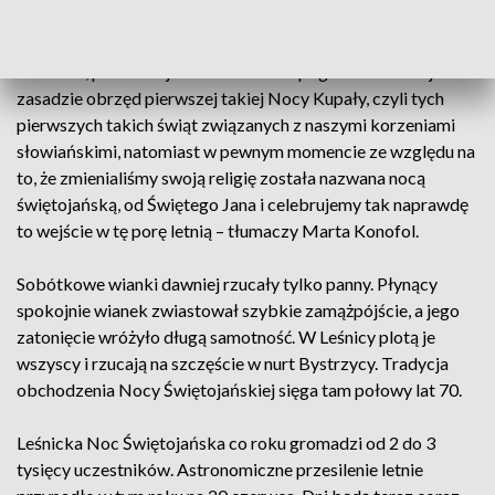
Wiele świętojańskich tradycji, jak palenie ogni czy rzucanie
wianków, pochodzi jeszcze z czasów pogańskich. – To jest w
zasadzie obrzęd pierwszej takiej Nocy Kupały, czyli tych
pierwszych takich świąt związanych z naszymi korzeniami
słowiańskimi, natomiast w pewnym momencie ze względu na
to, że zmienialiśmy swoją religię została nazwana nocą
świętojańską, od Świętego Jana i celebrujemy tak naprawdę
to wejście w tę porę letnią – tłumaczy Marta Konofol.
Sobótkowe wianki dawniej rzucały tylko panny. Płynący
spokojnie wianek zwiastował szybkie zamążpójście, a jego
zatonięcie wróżyło długą samotność. W Leśnicy plotą je
wszyscy i rzucają na szczęście w nurt Bystrzycy. Tradycja
obchodzenia Nocy Świętojańskiej sięga tam połowy lat 70.
Leśnicka Noc Świętojańska co roku gromadzi od 2 do 3
tysięcy uczestników. Astronomiczne przesilenie letnie