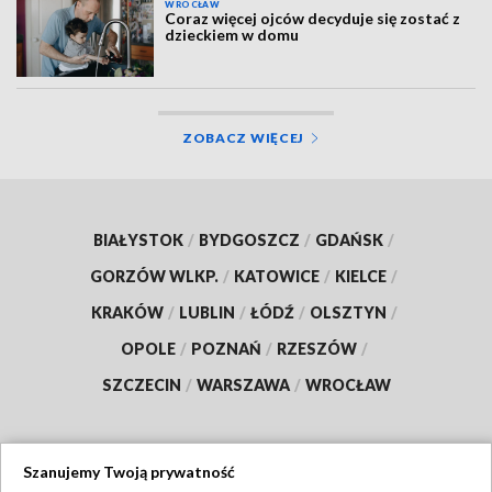
WROCŁAW
Coraz więcej ojców decyduje się zostać z
dzieckiem w domu
ZOBACZ WIĘCEJ
BIAŁYSTOK
/
BYDGOSZCZ
/
GDAŃSK
/
GORZÓW WLKP.
/
KATOWICE
/
KIELCE
/
KRAKÓW
/
LUBLIN
/
ŁÓDŹ
/
OLSZTYN
/
OPOLE
/
POZNAŃ
/
RZESZÓW
/
SZCZECIN
/
WARSZAWA
/
WROCŁAW
Szanujemy Twoją prywatność
Dołącz do nas: