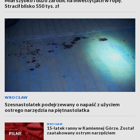
Miał szybko i dużo zarobić na inwestycjach w ropę.
Stracił blisko 550 tys. zł
WROCŁAW
Szesnastolatek podejrzewany o napaść z użyciem
ostrego narzędzia na piętnastolatka
WROCŁAW
15-latek ranny w Kamiennej Górze. Został
zaatakowany ostrym narzędziem