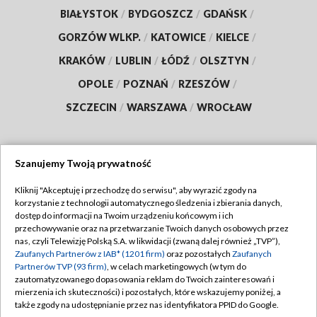
BIAŁYSTOK
/
BYDGOSZCZ
/
GDAŃSK
/
GORZÓW WLKP.
/
KATOWICE
/
KIELCE
/
KRAKÓW
/
LUBLIN
/
ŁÓDŹ
/
OLSZTYN
/
OPOLE
/
POZNAŃ
/
RZESZÓW
/
SZCZECIN
/
WARSZAWA
/
WROCŁAW
Szanujemy Twoją prywatność
Dołącz do nas:
Kliknij "Akceptuję i przechodzę do serwisu", aby wyrazić zgody na
korzystanie z technologii automatycznego śledzenia i zbierania danych,
TVP
dostęp do informacji na Twoim urządzeniu końcowym i ich
Abonament TVP
przechowywanie oraz na przetwarzanie Twoich danych osobowych przez
Regulamin TVP
nas, czyli Telewizję Polską S.A. w likwidacji (zwaną dalej również „TVP”),
Emisja w TVP
Polityka prywatności
Zaufanych Partnerów z IAB* (1201 firm)
oraz pozostałych
Zaufanych
Partnerów TVP (93 firm)
, w celach marketingowych (w tym do
Centrum informacji TVP
Moje zgody
zautomatyzowanego dopasowania reklam do Twoich zainteresowań i
mierzenia ich skuteczności) i pozostałych, które wskazujemy poniżej, a
Naziemna Telewizja Cyfrowa
Pomoc
także zgody na udostępnianie przez nas identyfikatora PPID do Google.