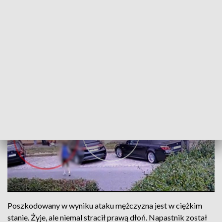
Poszkodowany trafił do szpitala, gdzie lekarze walczyli o
jego życie. Medykom udało się uratować życie i dłoń
poszkodowanego – powiedział sierżant sztabowy
Aleksander Karkosz z Komendy Miejskiej Policji w
Wałbrzychu.
Poszkodowany w wyniku ataku mężczyzna jest w ciężkim
stanie. Żyje, ale niemal stracił prawą dłoń. Napastnik został