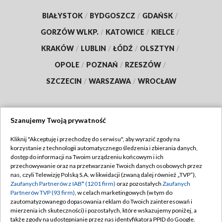
BIAŁYSTOK
/
BYDGOSZCZ
/
GDAŃSK
/
GORZÓW WLKP.
/
KATOWICE
/
KIELCE
/
KRAKÓW
/
LUBLIN
/
ŁÓDŹ
/
OLSZTYN
/
OPOLE
/
POZNAŃ
/
RZESZÓW
/
SZCZECIN
/
WARSZAWA
/
WROCŁAW
Szanujemy Twoją prywatność
Dołącz do nas:
Kliknij "Akceptuję i przechodzę do serwisu", aby wyrazić zgody na
korzystanie z technologii automatycznego śledzenia i zbierania danych,
TVP
dostęp do informacji na Twoim urządzeniu końcowym i ich
Abonament TVP
przechowywanie oraz na przetwarzanie Twoich danych osobowych przez
Regulamin TVP
nas, czyli Telewizję Polską S.A. w likwidacji (zwaną dalej również „TVP”),
Emisja w TVP
Polityka prywatności
Zaufanych Partnerów z IAB* (1201 firm)
oraz pozostałych
Zaufanych
Partnerów TVP (93 firm)
, w celach marketingowych (w tym do
Centrum informacji TVP
Moje zgody
zautomatyzowanego dopasowania reklam do Twoich zainteresowań i
mierzenia ich skuteczności) i pozostałych, które wskazujemy poniżej, a
Naziemna Telewizja Cyfrowa
Pomoc
także zgody na udostępnianie przez nas identyfikatora PPID do Google.