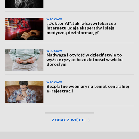
WROCŁAW
„Doktor AI”. Jak fałszywi lekarze z
internetu udają ekspertów i sieją
medyczną dezinformację?
WROCŁAW
Nadwaga i otyłość w dzieciństwie to
wyższe ryzyko bezdzietności w wieku
dorosłym
WROCŁAW
Bezpłatne webinary na temat centralnej
e–rejestracji
ZOBACZ WIĘCEJ