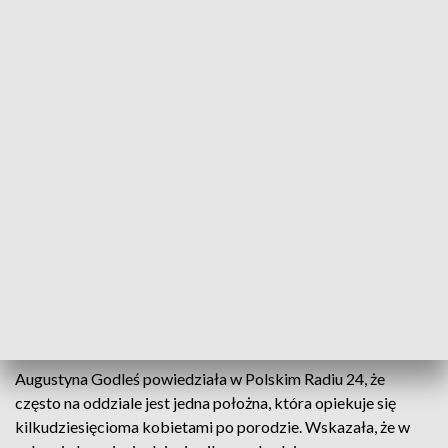
Nieprawidłowa technika karmienia dziecka powoduje ponad 90 procent
zaburzeń laktacyjnych (fot. pexels, zdjęcie ilustracyjne)
W szpitalach brakuje położnych i doradców
laktacyjnych, a kobiety opuszczające oddziały
położnicze mają mają poczucie, że wiedzą za mało –
zauważa położna i międzynarodowa konsultantka
laktacyjna Augustyna Godleś.
Augustyna Godleś powiedziała w Polskim Radiu 24, że
często na oddziale jest jedna położna, która opiekuje się
kilkudziesięcioma kobietami po porodzie. Wskazała, że w