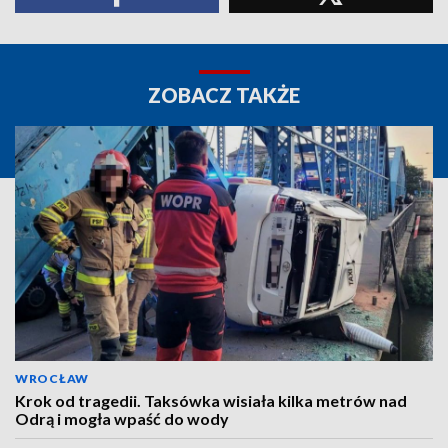
ZOBACZ TAKŻE
WROCŁAW
Krok od tragedii. Taksówka wisiała kilka metrów nad
Odrą i mogła wpaść do wody