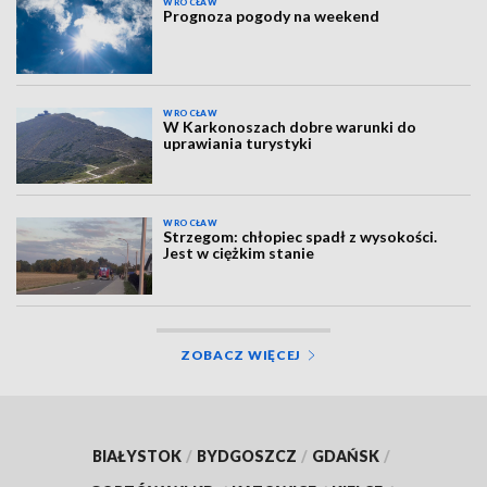
WROCŁAW
Prognoza pogody na weekend
WROCŁAW
W Karkonoszach dobre warunki do
uprawiania turystyki
WROCŁAW
Strzegom: chłopiec spadł z wysokości.
Jest w ciężkim stanie
ZOBACZ WIĘCEJ
BIAŁYSTOK
/
BYDGOSZCZ
/
GDAŃSK
/