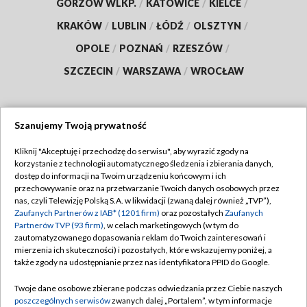
GORZÓW WLKP.
/
KATOWICE
/
KIELCE
/
KRAKÓW
/
LUBLIN
/
ŁÓDŹ
/
OLSZTYN
/
OPOLE
/
POZNAŃ
/
RZESZÓW
/
SZCZECIN
/
WARSZAWA
/
WROCŁAW
Szanujemy Twoją prywatność
Dołącz do nas:
Kliknij "Akceptuję i przechodzę do serwisu", aby wyrazić zgody na
korzystanie z technologii automatycznego śledzenia i zbierania danych,
TVP
dostęp do informacji na Twoim urządzeniu końcowym i ich
Abonament TVP
przechowywanie oraz na przetwarzanie Twoich danych osobowych przez
Regulamin TVP
nas, czyli Telewizję Polską S.A. w likwidacji (zwaną dalej również „TVP”),
Emisja w TVP
Polityka prywatności
Zaufanych Partnerów z IAB* (1201 firm)
oraz pozostałych
Zaufanych
Partnerów TVP (93 firm)
, w celach marketingowych (w tym do
Centrum informacji TVP
Moje zgody
zautomatyzowanego dopasowania reklam do Twoich zainteresowań i
mierzenia ich skuteczności) i pozostałych, które wskazujemy poniżej, a
Naziemna Telewizja Cyfrowa
Pomoc
także zgody na udostępnianie przez nas identyfikatora PPID do Google.
Sklep TVP
Biuro reklamy
Twoje dane osobowe zbierane podczas odwiedzania przez Ciebie naszych
Rada Programowa
Kontakt
poszczególnych serwisów
zwanych dalej „Portalem”, w tym informacje