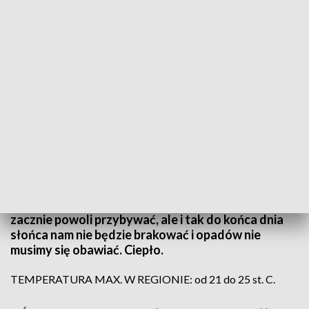
(fot. TVP3 Wrocław; PAP)
Do południa będzie pogodnie i słonecznie, a na
pogodnym niebie pojawiać się będą jedynie
niegroźne ławice chmur pierzastych, pod którymi
około południa zaczną się tworzyć pojedyncze,
kłębiaste obłoki. Wprawdzie po południu chmur
zacznie powoli przybywać, ale i tak do końca dnia
słońca nam nie będzie brakować i opadów nie
musimy się obawiać. Ciepło.
TEMPERATURA MAX. W REGIONIE: od 21 do 25 st. C.